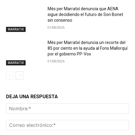
Més per Marratxí denuncia que AENA
sigue decidiendo el futuro de Son Bonet
sin consenso
01/08/2026
MARRATXI
Més per Marratxí denuncia un recorte del
85 por ciento en la ayuda al Fons Mallorquí
por el gobierno PP-Vox
01/08/2026
MARRATXI
DEJA UNA RESPUESTA
No
Co
ele