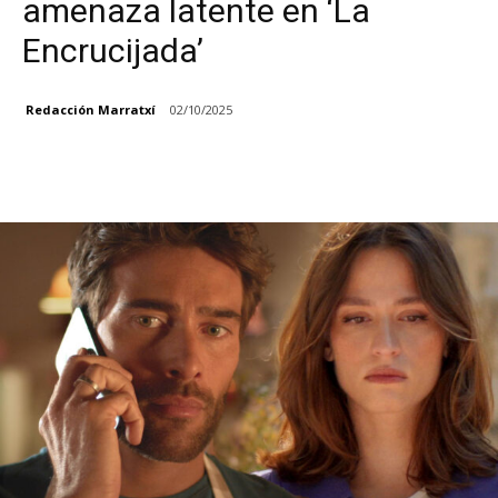
amenaza latente en ‘La
Encrucijada’
Redacción Marratxí
02/10/2025
Facebook
X