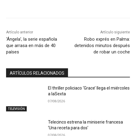
Artículo anterior
Artículo siguiente
‘Ángela’, la serie española
Robo exprés en Palma:
que arrasa en más de 40
detenidos minutos después
países
de robar un coche
ARTÍCULOS RELACIONADOS
El thriller policiaco ‘Grace’ llega el miércoles
a laSexta
07/08/2026
TELEVISIÓN
Telecinco estrena la miniserie francesa
‘Una receta para dos’
07/08/2026