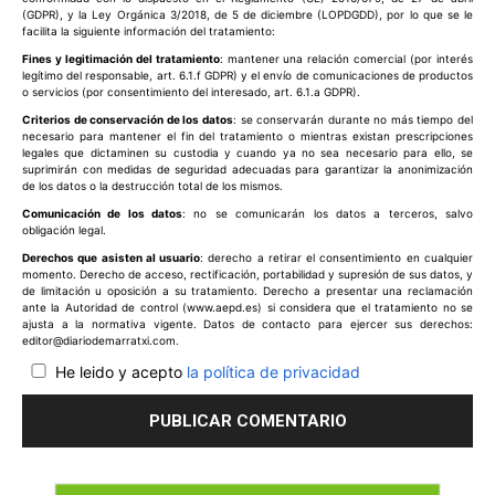
(GDPR), y la Ley Orgánica 3/2018, de 5 de diciembre (LOPDGDD), por lo que se le
facilita la siguiente información del tratamiento:
Fines y legitimación del tratamiento
: mantener una relación comercial (por interés
legítimo del responsable, art. 6.1.f GDPR) y el envío de comunicaciones de productos
o servicios (por consentimiento del interesado, art. 6.1.a GDPR).
Criterios de conservación de los datos
: se conservarán durante no más tiempo del
necesario para mantener el fin del tratamiento o mientras existan prescripciones
legales que dictaminen su custodia y cuando ya no sea necesario para ello, se
suprimirán con medidas de seguridad adecuadas para garantizar la anonimización
de los datos o la destrucción total de los mismos.
Comunicación de los datos
: no se comunicarán los datos a terceros, salvo
obligación legal.
Derechos que asisten al usuario
: derecho a retirar el consentimiento en cualquier
momento. Derecho de acceso, rectificación, portabilidad y supresión de sus datos, y
de limitación u oposición a su tratamiento. Derecho a presentar una reclamación
ante la Autoridad de control (www.aepd.es) si considera que el tratamiento no se
ajusta a la normativa vigente. Datos de contacto para ejercer sus derechos:
editor@diariodemarratxi.com.
He leido y acepto
la política de privacidad