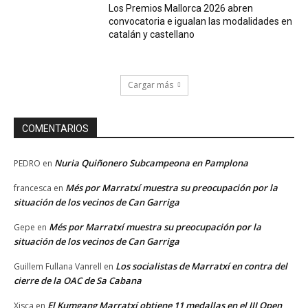
Los Premios Mallorca 2026 abren
convocatoria e igualan las modalidades en
catalán y castellano
Cargar más
COMENTARIOS
Nuria Quiñonero Subcampeona en Pamplona
PEDRO
en
Més por Marratxí muestra su preocupación por la
francesca
en
situación de los vecinos de Can Garriga
Més por Marratxí muestra su preocupación por la
Gepe
en
situación de los vecinos de Can Garriga
Los socialistas de Marratxí en contra del
Guillem Fullana Vanrell
en
cierre de la OAC de Sa Cabana
El Kumgang Marratxí obtiene 11 medallas en el III Open
Xisca
en