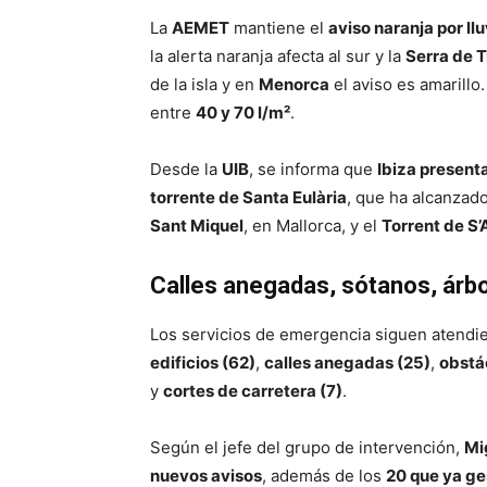
La
AEMET
mantiene el
aviso naranja por llu
la alerta naranja afecta al sur y la
Serra de 
de la isla y en
Menorca
el aviso es amarillo
entre
40 y 70 l/m²
.
Desde la
UIB
, se informa que
Ibiza present
torrente de Santa Eulària
, que ha alcanzad
Sant Miquel
, en Mallorca, y el
Torrent de S’
Calles anegadas, sótanos, árb
Los servicios de emergencia siguen atendi
edificios (62)
,
calles anegadas (25)
,
obstá
y
cortes de carretera (7)
.
Según el jefe del grupo de intervención,
Mi
nuevos avisos
, además de los
20 que ya ge