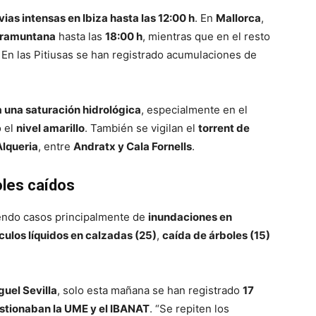
vias intensas en Ibiza hasta las 12:00 h
. En
Mallorca
,
Tramuntana
hasta las
18:00 h
, mientras que en el resto
. En las Pitiusas se han registrado acumulaciones de
a una saturación hidrológica
, especialmente en el
o el
nivel amarillo
. También se vigilan el
torrent de
Alqueria
, entre
Andratx y Cala Fornells
.
oles caídos
endo casos principalmente de
inundaciones en
culos líquidos en calzadas (25)
,
caída de árboles (15)
guel Sevilla
, solo esta mañana se han registrado
17
stionaban la UME y el IBANAT
. “Se repiten los