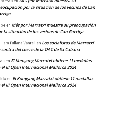
Més por Marratxí muestra su
ancesca
en
eocupación por la situación de los vecinos de Can
rriga
Més por Marratxí muestra su preocupación
epe
en
r la situación de los vecinos de Can Garriga
Los socialistas de Marratxí
illem Fullana Vanrell
en
 contra del cierre de la OAC de Sa Cabana
El Kumgang Marratxí obtiene 11 medallas
sca
en
 el III Open Internacional Mallorca 2024
El Kumgang Marratxí obtiene 11 medallas
ldo
en
 el III Open Internacional Mallorca 2024