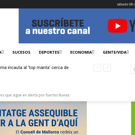
sábado 08 
A
SUCESOS
DEPORTES
ECONOMIA
GENTE/VIDA
lma incauta al ‘top manta’ cerca de
ficados
es que sigue en alerta por fuertes lluvias