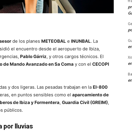
fr
pr
Ga
G
po
Gu
sesor
de los planes
METEOBAL
e
INUNBAL
. La
en
esidió el encuentro desde el aeropuerto de Ibiza,
rgencias,
Pablo Gárriz
, y otros cargos técnicos. El
Xi
en
o de Mando Avanzado en Sa Coma
y con el
CECOPI
Ba
en
as y dos ligeras. Las pesadas trabajan en la
EI-800
geras, en puntos sensibles como el
aparcamiento de
eros de Ibiza y Formentera
,
Guardia Civil (GREIM)
,
s públicos.
 por lluvias