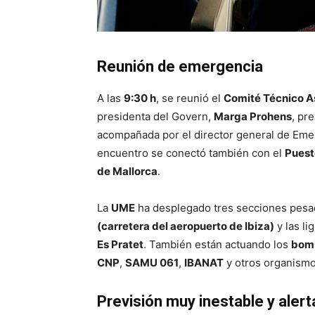
Reunión de emergencia
A las
9:30 h
, se reunió el
Comité Técnico A
presidenta del Govern,
Marga Prohens
, pr
acompañada por el director general de Eme
encuentro se conectó también con el
Puest
de Mallorca
.
La
UME
ha desplegado tres secciones pesad
(carretera del aeropuerto de Ibiza)
y las li
Es Pratet
. También están actuando los
bomb
CNP
,
SAMU 061
,
IBANAT
y otros organismo
Previsión muy inestable y alerta