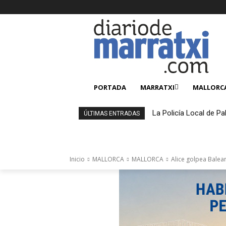
PORTADA
MARRATXI
MALLORC
La Policía Local de Pa
ÚLTIMAS ENTRADAS
4.000 productos falsi
Inicio
MALLORCA
MALLORCA
Alice golpea Balear