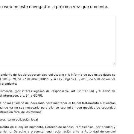
itio web en este navegador la próxima vez que comente.
miento de los datos personales del usuario y le informa de que estos datos se
) 2016/679, de 27 de abril (GDPR), y la Ley Orgánica 3/2018, de 5 de diciembre
 tratamiento:
omercial (por interés legítimo del responsable, art. 6.1.f GDPR) y el envío de
 interesado, art. 6.1.a GDPR).
e no más tiempo del necesario para mantener el fin del tratamiento o mientras
cuando ya no sea necesario para ello, se suprimirán con medidas de seguridad
strucción total de los mismos.
ros, salvo obligación legal.
imiento en cualquier momento. Derecho de acceso, rectificación, portabilidad y
atamiento. Derecho a presentar una reclamación ante la Autoridad de control