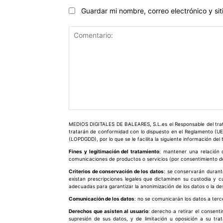
Guardar mi nombre, correo electrónico y s
Comentario:
MEDIOS DIGITALES DE BALEARES, S.L.es el Responsable del trata
tratarán de conformidad con lo dispuesto en el Reglamento (UE
(LOPDGDD), por lo que se le facilita la siguiente información del
Fines y legitimación del tratamiento
: mantener una relación c
comunicaciones de productos o servicios (por consentimiento del
Criterios de conservación de los datos
: se conservarán durant
existan prescripciones legales que dictaminen su custodia y 
adecuadas para garantizar la anonimización de los datos o la de
Comunicación de los datos
: no se comunicarán los datos a terce
Derechos que asisten al usuario
: derecho a retirar el consent
supresión de sus datos, y de limitación u oposición a su tr