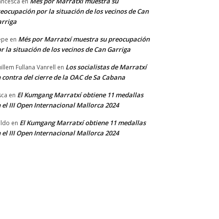
Més por Marratxí muestra su
ancesca
en
eocupación por la situación de los vecinos de Can
rriga
Més por Marratxí muestra su preocupación
epe
en
r la situación de los vecinos de Can Garriga
Los socialistas de Marratxí
illem Fullana Vanrell
en
 contra del cierre de la OAC de Sa Cabana
El Kumgang Marratxí obtiene 11 medallas
sca
en
 el III Open Internacional Mallorca 2024
El Kumgang Marratxí obtiene 11 medallas
ldo
en
 el III Open Internacional Mallorca 2024
*
co:*