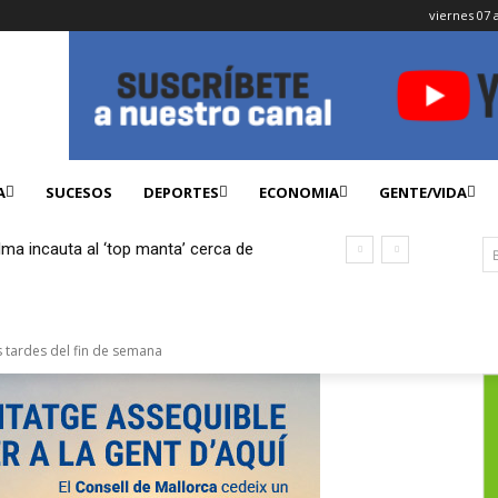
viernes 07 
A
SUCESOS
DEPORTES
ECONOMIA
GENTE/VIDA
lma incauta al ‘top manta’ cerca de
ficados
s tardes del fin de semana