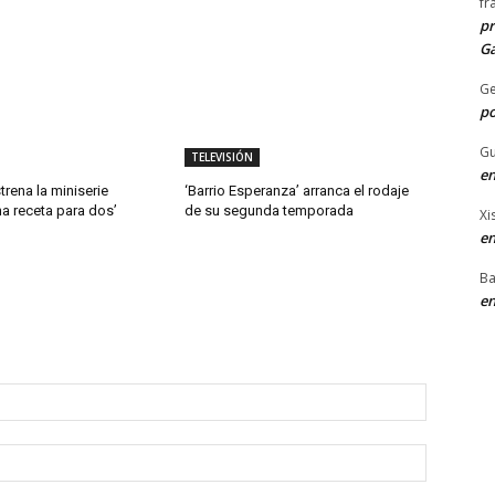
fr
pr
Ga
G
po
Gu
TELEVISIÓN
en
trena la miniserie
‘Barrio Esperanza’ arranca el rodaje
a receta para dos’
de su segunda temporada
Xi
en
Ba
en
Nombre:
Correo
electróni