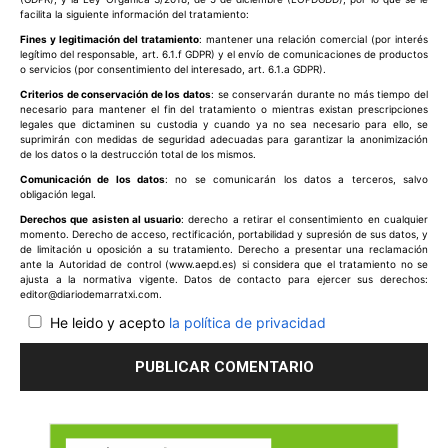
facilita la siguiente información del tratamiento:
Fines y legitimación del tratamiento
: mantener una relación comercial (por interés
legítimo del responsable, art. 6.1.f GDPR) y el envío de comunicaciones de productos
o servicios (por consentimiento del interesado, art. 6.1.a GDPR).
Criterios de conservación de los datos
: se conservarán durante no más tiempo del
necesario para mantener el fin del tratamiento o mientras existan prescripciones
legales que dictaminen su custodia y cuando ya no sea necesario para ello, se
suprimirán con medidas de seguridad adecuadas para garantizar la anonimización
de los datos o la destrucción total de los mismos.
Comunicación de los datos
: no se comunicarán los datos a terceros, salvo
obligación legal.
Derechos que asisten al usuario
: derecho a retirar el consentimiento en cualquier
momento. Derecho de acceso, rectificación, portabilidad y supresión de sus datos, y
de limitación u oposición a su tratamiento. Derecho a presentar una reclamación
ante la Autoridad de control (www.aepd.es) si considera que el tratamiento no se
ajusta a la normativa vigente. Datos de contacto para ejercer sus derechos:
editor@diariodemarratxi.com.
He leido y acepto
la política de privacidad