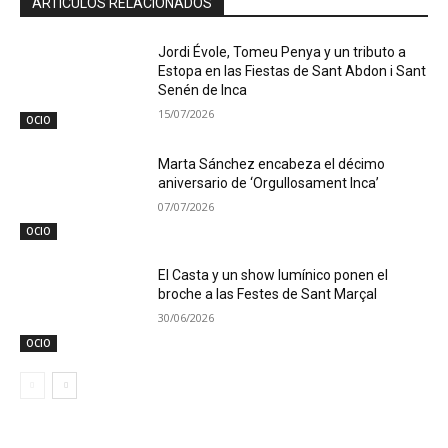
ARTÍCULOS RELACIONADOS
Jordi Évole, Tomeu Penya y un tributo a
Estopa en las Fiestas de Sant Abdon i Sant
Senén de Inca
15/07/2026
OCIO
Marta Sánchez encabeza el décimo
aniversario de ‘Orgullosament Inca’
07/07/2026
OCIO
El Casta y un show lumínico ponen el
broche a las Festes de Sant Marçal
30/06/2026
OCIO