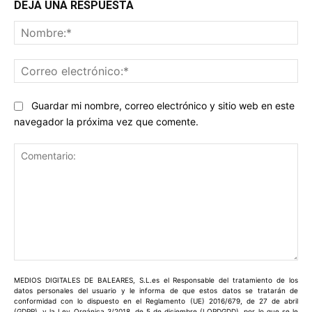
DEJA UNA RESPUESTA
No
Co
ele
Guardar mi nombre, correo electrónico y sitio web en este
navegador la próxima vez que comente.
Comentario:
MEDIOS DIGITALES DE BALEARES, S.L.es el Responsable del tratamiento de los
datos personales del usuario y le informa de que estos datos se tratarán de
conformidad con lo dispuesto en el Reglamento (UE) 2016/679, de 27 de abril
(GDPR), y la Ley Orgánica 3/2018, de 5 de diciembre (LOPDGDD), por lo que se le