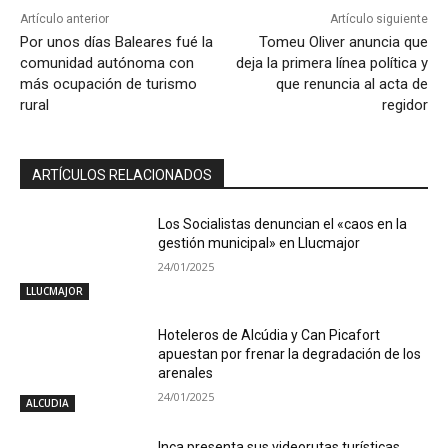
Artículo anterior
Artículo siguiente
Por unos días Baleares fué la
Tomeu Oliver anuncia que
comunidad autónoma con
deja la primera línea política y
más ocupación de turismo
que renuncia al acta de
rural
regidor
ARTÍCULOS RELACIONADOS
Los Socialistas denuncian el «caos en la
gestión municipal» en Llucmajor
24/01/2025
LLUCMAJOR
Hoteleros de Alcúdia y Can Picafort
apuestan por frenar la degradación de los
arenales
24/01/2025
ALCUDIA
Inca presenta sus videorutas turísticas