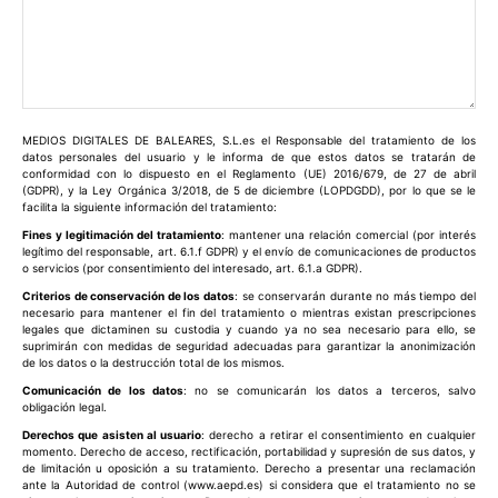
Comentario:
MEDIOS DIGITALES DE BALEARES, S.L.es el Responsable del tratamiento de los
datos personales del usuario y le informa de que estos datos se tratarán de
conformidad con lo dispuesto en el Reglamento (UE) 2016/679, de 27 de abril
(GDPR), y la Ley Orgánica 3/2018, de 5 de diciembre (LOPDGDD), por lo que se le
facilita la siguiente información del tratamiento:
Fines y legitimación del tratamiento
: mantener una relación comercial (por interés
legítimo del responsable, art. 6.1.f GDPR) y el envío de comunicaciones de productos
o servicios (por consentimiento del interesado, art. 6.1.a GDPR).
Criterios de conservación de los datos
: se conservarán durante no más tiempo del
necesario para mantener el fin del tratamiento o mientras existan prescripciones
legales que dictaminen su custodia y cuando ya no sea necesario para ello, se
suprimirán con medidas de seguridad adecuadas para garantizar la anonimización
de los datos o la destrucción total de los mismos.
Comunicación de los datos
: no se comunicarán los datos a terceros, salvo
obligación legal.
Derechos que asisten al usuario
: derecho a retirar el consentimiento en cualquier
momento. Derecho de acceso, rectificación, portabilidad y supresión de sus datos, y
de limitación u oposición a su tratamiento. Derecho a presentar una reclamación
ante la Autoridad de control (www.aepd.es) si considera que el tratamiento no se