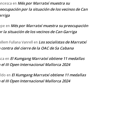
Més por Marratxí muestra su
ancesca
en
eocupación por la situación de los vecinos de Can
rriga
Més por Marratxí muestra su preocupación
epe
en
r la situación de los vecinos de Can Garriga
Los socialistas de Marratxí
illem Fullana Vanrell
en
 contra del cierre de la OAC de Sa Cabana
El Kumgang Marratxí obtiene 11 medallas
sca
en
 el III Open Internacional Mallorca 2024
El Kumgang Marratxí obtiene 11 medallas
ldo
en
 el III Open Internacional Mallorca 2024