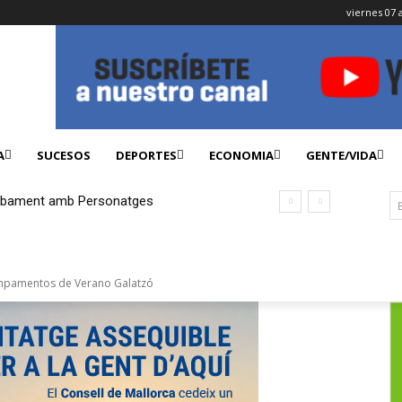
viernes 07 
A
SUCESOS
DEPORTES
ECONOMIA
GENTE/VIDA
robament amb Personatges
ampamentos de Verano Galatzó