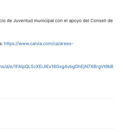
icio de Juventud municipal con el apoyo del Consell de
a:
https://www.calvia.com/ca/arees-
orms/d/e/1FAIpQLScXEiJIEx16Gxg4vbgGhEjN7XBrgVt9bB