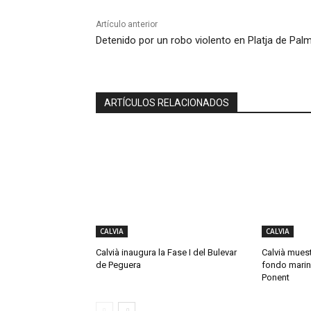
Artículo anterior
Detenido por un robo violento en Platja de Pal
ARTÍCULOS RELACIONADOS
CALVIA
CALVIA
Calvià inaugura la Fase I del Bulevar
Calvià muest
de Peguera
fondo marin
Ponent