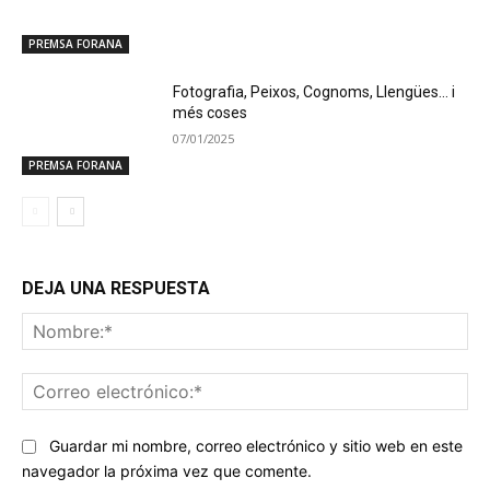
PREMSA FORANA
Fotografia, Peixos, Cognoms, Llengües… i
més coses
07/01/2025
PREMSA FORANA
DEJA UNA RESPUESTA
No
Co
ele
Guardar mi nombre, correo electrónico y sitio web en este
navegador la próxima vez que comente.