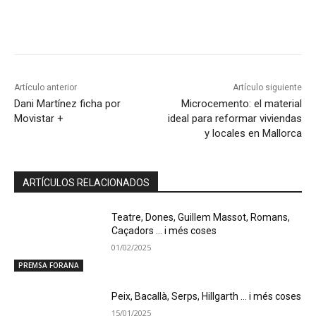
Artículo anterior
Artículo siguiente
Dani Martínez ficha por
Microcemento: el material
Movistar +
ideal para reformar viviendas
y locales en Mallorca
ARTÍCULOS RELACIONADOS
Teatre, Dones, Guillem Massot, Romans,
Caçadors … i més coses
01/02/2025
PREMSA FORANA
Peix, Bacallà, Serps, Hillgarth … i més coses
15/01/2025