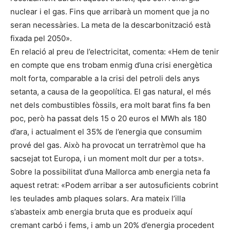
nuclear i el gas. Fins que arribarà un moment que ja no
seran necessàries. La meta de la descarbonització està
fixada pel 2050».
En relació al preu de l’electricitat, comenta: «Hem de tenir
en compte que ens trobam enmig d’una crisi energètica
molt forta, comparable a la crisi del petroli dels anys
setanta, a causa de la geopolítica. El gas natural, el més
net dels combustibles fòssils, era molt barat fins fa ben
poc, però ha passat dels 15 o 20 euros el MWh als 180
d’ara, i actualment el 35% de l’energia que consumim
prové del gas. Això ha provocat un terratrèmol que ha
sacsejat tot Europa, i un moment molt dur per a tots».
Sobre la possibilitat d’una Mallorca amb energia neta fa
aquest retrat: «Podem arribar a ser autosuficients cobrint
les teulades amb plaques solars. Ara mateix l’illa
s’abasteix amb energia bruta que es produeix aquí
cremant carbó i fems, i amb un 20% d’energia procedent