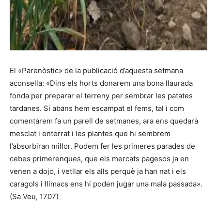
El «Parenòstic» de la publicació d’aquesta setmana
aconsella: «Dins els horts donarem una bona llaurada
fonda per preparar el terreny per sembrar les patates
tardanes. Si abans hem escampat el fems, tal i com
comentàrem fa un parell de setmanes, ara ens quedarà
mesclat i enterrat i les plantes que hi sembrem
l’absorbiran millor. Podem fer les primeres parades de
cebes primerenques, que els mercats pagesos ja en
venen a dojo, i vetllar els alls perquè ja han nat i els
caragols i llimacs ens hi poden jugar una mala passada».
(Sa Veu, 1707)