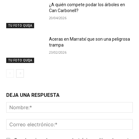
¿A quién compete podar los árboles en
Can Carbonell?
20/04/2026
TU FOTO QUEJA
Aceras en Marratxí que son una peligrosa
trampa
23/02/2026
TU FOTO QUEJA
DEJA UNA RESPUESTA
No
Co
ele