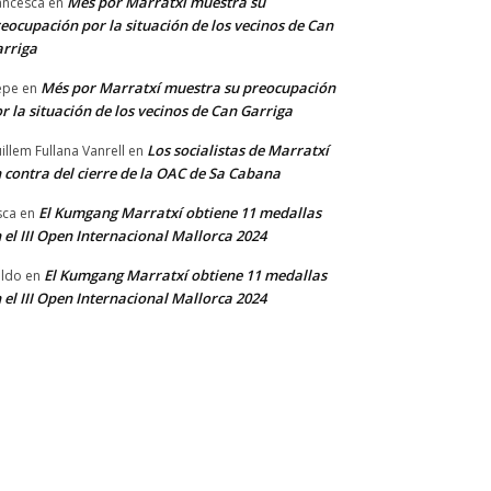
Més por Marratxí muestra su
ancesca
en
eocupación por la situación de los vecinos de Can
rriga
Més por Marratxí muestra su preocupación
epe
en
r la situación de los vecinos de Can Garriga
Los socialistas de Marratxí
illem Fullana Vanrell
en
 contra del cierre de la OAC de Sa Cabana
El Kumgang Marratxí obtiene 11 medallas
sca
en
 el III Open Internacional Mallorca 2024
El Kumgang Marratxí obtiene 11 medallas
ldo
en
 el III Open Internacional Mallorca 2024