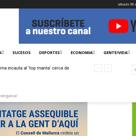
sábado 08 
A
SUCESOS
DEPORTES
ECONOMIA
GENTE/VIDA
lma incauta al ‘top manta’ cerca de
ficados
 venganza'