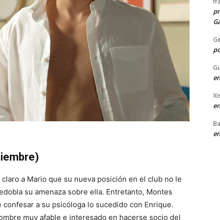
fr
pr
Ga
G
po
Gu
en
Xi
en
Ba
en
tiembre)
r claro a Mario que su nueva posición en el club no le
 redobla su amenaza sobre ella. Entretanto, Montes
 confesar a su psicóloga lo sucedido con Enrique.
n hombre muy afable e interesado en hacerse socio del