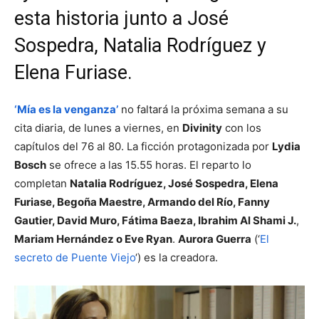
esta historia junto a José
Sospedra, Natalia Rodríguez y
Elena Furiase.
‘Mía es la venganza’
no faltará la próxima semana a su
cita diaria, de lunes a viernes, en
Divinity
con los
capítulos del 76 al 80. La ficción protagonizada por
Lydia
Bosch
se ofrece a las 15.55 horas. El reparto lo
completan
Natalia Rodríguez, José Sospedra, Elena
Furiase, Begoña Maestre, Armando del Río, Fanny
Gautier, David Muro, Fátima Baeza, Ibrahim Al Shami J.
,
Mariam Hernández o Eve Ryan
.
Aurora Guerra
(‘
El
secreto de Puente Viejo
‘) es la creadora.