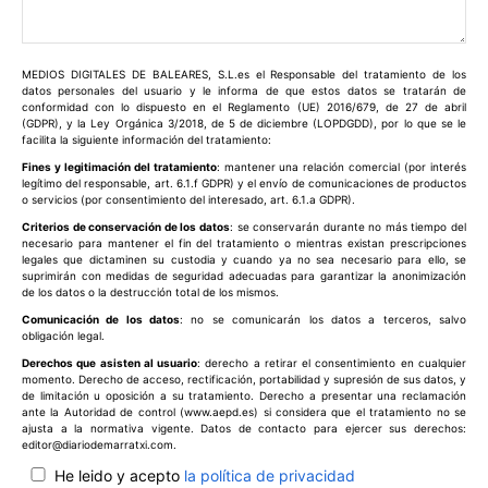
Comentario:
MEDIOS DIGITALES DE BALEARES, S.L.es el Responsable del tratamiento de los
datos personales del usuario y le informa de que estos datos se tratarán de
conformidad con lo dispuesto en el Reglamento (UE) 2016/679, de 27 de abril
(GDPR), y la Ley Orgánica 3/2018, de 5 de diciembre (LOPDGDD), por lo que se le
facilita la siguiente información del tratamiento:
Fines y legitimación del tratamiento
: mantener una relación comercial (por interés
legítimo del responsable, art. 6.1.f GDPR) y el envío de comunicaciones de productos
o servicios (por consentimiento del interesado, art. 6.1.a GDPR).
Criterios de conservación de los datos
: se conservarán durante no más tiempo del
necesario para mantener el fin del tratamiento o mientras existan prescripciones
legales que dictaminen su custodia y cuando ya no sea necesario para ello, se
suprimirán con medidas de seguridad adecuadas para garantizar la anonimización
de los datos o la destrucción total de los mismos.
Comunicación de los datos
: no se comunicarán los datos a terceros, salvo
obligación legal.
Derechos que asisten al usuario
: derecho a retirar el consentimiento en cualquier
momento. Derecho de acceso, rectificación, portabilidad y supresión de sus datos, y
de limitación u oposición a su tratamiento. Derecho a presentar una reclamación
ante la Autoridad de control (www.aepd.es) si considera que el tratamiento no se
ajusta a la normativa vigente. Datos de contacto para ejercer sus derechos:
editor@diariodemarratxi.com.
He leido y acepto
la política de privacidad