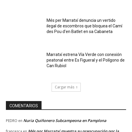
Més per Marratxí denuncia un vertido
ilegal de escombros que bloquea el Camí
des Pou d’en Batlet en sa Cabaneta
Marratxí estrena Vía Verde con conexión
peatonal entre Es Figueral y el Polígono de
Can Rubiol
Cargar más
COMENTARIOS
Nuria Quiñonero Subcampeona en Pamplona
PEDRO
en
Més por Marratxí muestra su preocupación por la
francesca
en