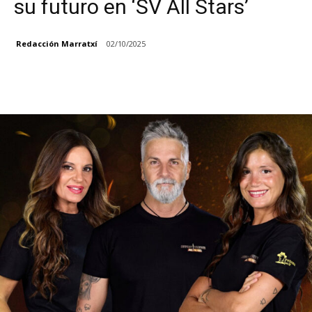
su futuro en ‘SV All Stars’
Redacción Marratxí
02/10/2025
Facebook
X