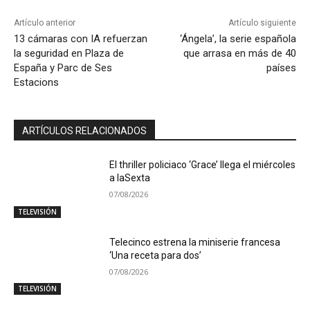
Artículo anterior
Artículo siguiente
13 cámaras con IA refuerzan
‘Ángela’, la serie española
la seguridad en Plaza de
que arrasa en más de 40
España y Parc de Ses
países
Estacions
ARTÍCULOS RELACIONADOS
El thriller policiaco ‘Grace’ llega el miércoles
a laSexta
07/08/2026
TELEVISIÓN
Telecinco estrena la miniserie francesa
‘Una receta para dos’
07/08/2026
TELEVISIÓN