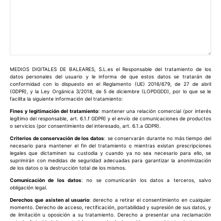
Comentario:
MEDIOS DIGITALES DE BALEARES, S.L.es el Responsable del tratamiento de los
datos personales del usuario y le informa de que estos datos se tratarán de
conformidad con lo dispuesto en el Reglamento (UE) 2016/679, de 27 de abril
(GDPR), y la Ley Orgánica 3/2018, de 5 de diciembre (LOPDGDD), por lo que se le
facilita la siguiente información del tratamiento:
Fines y legitimación del tratamiento
: mantener una relación comercial (por interés
legítimo del responsable, art. 6.1.f GDPR) y el envío de comunicaciones de productos
o servicios (por consentimiento del interesado, art. 6.1.a GDPR).
Criterios de conservación de los datos
: se conservarán durante no más tiempo del
necesario para mantener el fin del tratamiento o mientras existan prescripciones
legales que dictaminen su custodia y cuando ya no sea necesario para ello, se
suprimirán con medidas de seguridad adecuadas para garantizar la anonimización
de los datos o la destrucción total de los mismos.
Comunicación de los datos
: no se comunicarán los datos a terceros, salvo
obligación legal.
Derechos que asisten al usuario
: derecho a retirar el consentimiento en cualquier
momento. Derecho de acceso, rectificación, portabilidad y supresión de sus datos, y
de limitación u oposición a su tratamiento. Derecho a presentar una reclamación