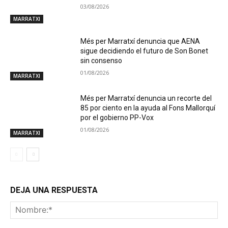
03/08/2026
MARRATXI
Més per Marratxí denuncia que AENA
sigue decidiendo el futuro de Son Bonet
sin consenso
01/08/2026
MARRATXI
Més per Marratxí denuncia un recorte del
85 por ciento en la ayuda al Fons Mallorquí
por el gobierno PP-Vox
01/08/2026
MARRATXI
DEJA UNA RESPUESTA
No