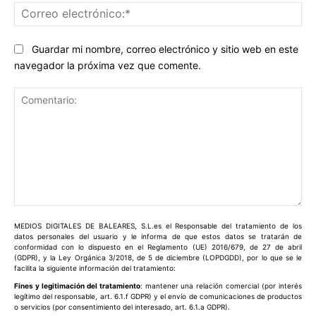
Co
ele
Guardar mi nombre, correo electrónico y sitio web en este
navegador la próxima vez que comente.
Comentario:
MEDIOS DIGITALES DE BALEARES, S.L.es el Responsable del tratamiento de los
datos personales del usuario y le informa de que estos datos se tratarán de
conformidad con lo dispuesto en el Reglamento (UE) 2016/679, de 27 de abril
(GDPR), y la Ley Orgánica 3/2018, de 5 de diciembre (LOPDGDD), por lo que se le
facilita la siguiente información del tratamiento:
Fines y legitimación del tratamiento
: mantener una relación comercial (por interés
legítimo del responsable, art. 6.1.f GDPR) y el envío de comunicaciones de productos
o servicios (por consentimiento del interesado, art. 6.1.a GDPR).