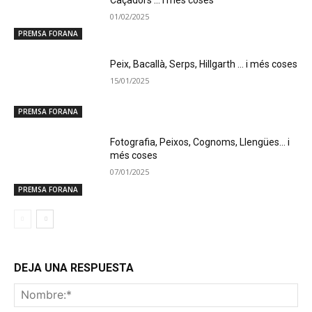
01/02/2025
PREMSA FORANA
Peix, Bacallà, Serps, Hillgarth … i més coses
15/01/2025
PREMSA FORANA
Fotografia, Peixos, Cognoms, Llengües… i
més coses
07/01/2025
PREMSA FORANA
DEJA UNA RESPUESTA
No