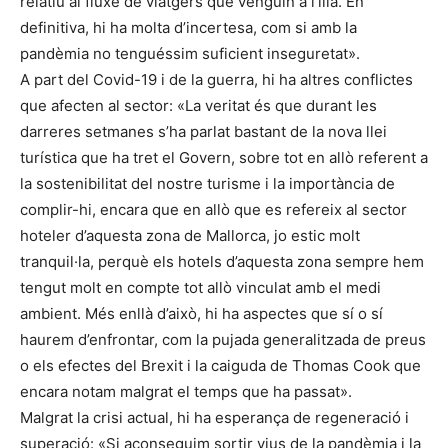
relatiu al fluxe de viatgers que venguin a l’illa. En
definitiva, hi ha molta d’incertesa, com si amb la
pandèmia no tenguéssim suficient inseguretat».
A part del Covid-19 i de la guerra, hi ha altres conflictes
que afecten al sector: «La veritat és que durant les
darreres setmanes s’ha parlat bastant de la nova llei
turística que ha tret el Govern, sobre tot en allò referent a
la sostenibilitat del nostre turisme i la importància de
complir-hi, encara que en allò que es refereix al sector
hoteler d’aquesta zona de Mallorca, jo estic molt
tranquil·la, perquè els hotels d’aquesta zona sempre hem
tengut molt en compte tot allò vinculat amb el medi
ambient. Més enllà d’això, hi ha aspectes que sí o sí
haurem d’enfrontar, com la pujada generalitzada de preus
o els efectes del Brexit i la caiguda de Thomas Cook que
encara notam malgrat el temps que ha passat».
Malgrat la crisi actual, hi ha esperança de regeneració i
superació: «Si aconseguim sortir vius de la pandèmia i la