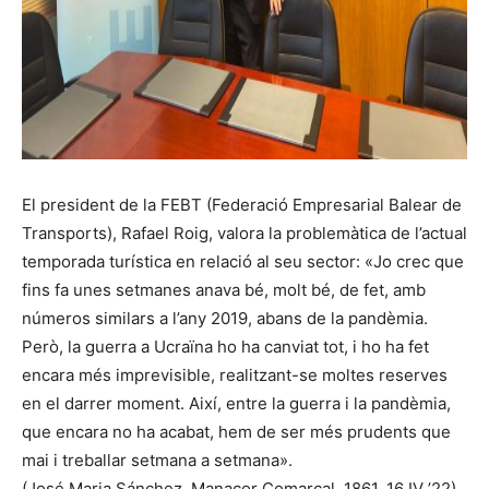
El president de la FEBT (Federació Empresarial Balear de
Transports), Rafael Roig, valora la problemàtica de l’actual
temporada turística en relació al seu sector: «Jo crec que
fins fa unes setmanes anava bé, molt bé, de fet, amb
números similars a l’any 2019, abans de la pandèmia.
Però, la guerra a Ucraïna ho ha canviat tot, i ho ha fet
encara més imprevisible, realitzant-se moltes reserves
en el darrer moment. Així, entre la guerra i la pandèmia,
que encara no ha acabat, hem de ser més prudents que
mai i treballar setmana a setmana».
(José Maria Sánchez, Manacor Comarcal, 1861, 16 IV ’22)