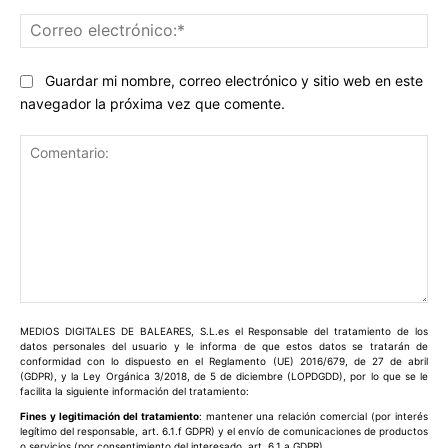
Co
ele
Guardar mi nombre, correo electrónico y sitio web en este
navegador la próxima vez que comente.
Comentario:
MEDIOS DIGITALES DE BALEARES, S.L.es el Responsable del tratamiento de los
datos personales del usuario y le informa de que estos datos se tratarán de
conformidad con lo dispuesto en el Reglamento (UE) 2016/679, de 27 de abril
(GDPR), y la Ley Orgánica 3/2018, de 5 de diciembre (LOPDGDD), por lo que se le
facilita la siguiente información del tratamiento:
Fines y legitimación del tratamiento
: mantener una relación comercial (por interés
legítimo del responsable, art. 6.1.f GDPR) y el envío de comunicaciones de productos
o servicios (por consentimiento del interesado, art. 6.1.a GDPR).