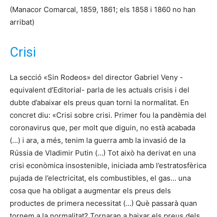
(Manacor Comarcal, 1859, 1861; els 1858 i 1860 no han
arribat)
Crisi
La secció «Sin Rodeos» del director Gabriel Veny -
equivalent d’Editorial- parla de les actuals crisis i del
dubte d’abaixar els preus quan torni la normalitat. En
concret diu: «Crisi sobre crisi. Primer fou la pandèmia del
coronavirus que, per molt que diguin, no està acabada
(…) i ara, a més, tenim la guerra amb la invasió de la
Rússia de Vladimir Putin (…) Tot això ha derivat en una
crisi econòmica insostenible, iniciada amb l’estratosfèrica
pujada de l’electricitat, els combustibles, el gas… una
cosa que ha obligat a augmentar els preus dels
productes de primera necessitat (…) Què passarà quan
tornem a la normalitat? Tornaran a baixar els preus dels