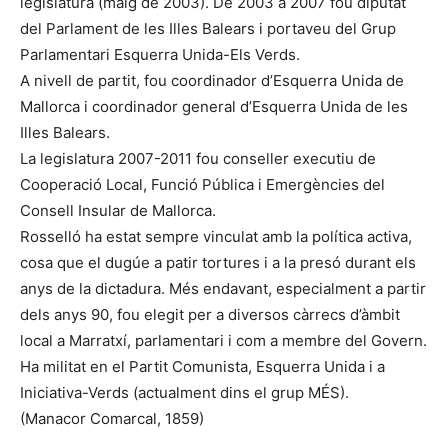
legislatura (maig de 2003). De 2003 a 2007 fou diputat
del Parlament de les Illes Balears i portaveu del Grup
Parlamentari Esquerra Unida-Els Verds.
A nivell de partit, fou coordinador d’Esquerra Unida de
Mallorca i coordinador general d’Esquerra Unida de les
Illes Balears.
La legislatura 2007-2011 fou conseller executiu de
Cooperació Local, Funció Pública i Emergències del
Consell Insular de Mallorca.
Rosselló ha estat sempre vinculat amb la política activa,
cosa que el dugúe a patir tortures i a la presó durant els
anys de la dictadura. Més endavant, especialment a partir
dels anys 90, fou elegit per a diversos càrrecs d’àmbit
local a Marratxí, parlamentari i com a membre del Govern.
Ha militat en el Partit Comunista, Esquerra Unida i a
Iniciativa-Verds (actualment dins el grup MÉS).
(Manacor Comarcal, 1859)