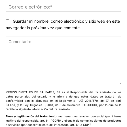
Co
ele
Guardar mi nombre, correo electrónico y sitio web en este
navegador la próxima vez que comente.
Comentario:
MEDIOS DIGITALES DE BALEARES, S.L.es el Responsable del tratamiento de los
datos personales del usuario y le informa de que estos datos se tratarán de
conformidad con lo dispuesto en el Reglamento (UE) 2016/679, de 27 de abril
(GDPR), y la Ley Orgánica 3/2018, de 5 de diciembre (LOPDGDD), por lo que se le
facilita la siguiente información del tratamiento:
Fines y legitimación del tratamiento
: mantener una relación comercial (por interés
legítimo del responsable, art. 6.1.f GDPR) y el envío de comunicaciones de productos
o servicios (por consentimiento del interesado, art. 6.1.a GDPR).