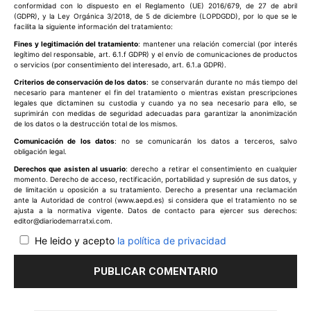
conformidad con lo dispuesto en el Reglamento (UE) 2016/679, de 27 de abril
(GDPR), y la Ley Orgánica 3/2018, de 5 de diciembre (LOPDGDD), por lo que se le
facilita la siguiente información del tratamiento:
Fines y legitimación del tratamiento
: mantener una relación comercial (por interés
legítimo del responsable, art. 6.1.f GDPR) y el envío de comunicaciones de productos
o servicios (por consentimiento del interesado, art. 6.1.a GDPR).
Criterios de conservación de los datos
: se conservarán durante no más tiempo del
necesario para mantener el fin del tratamiento o mientras existan prescripciones
legales que dictaminen su custodia y cuando ya no sea necesario para ello, se
suprimirán con medidas de seguridad adecuadas para garantizar la anonimización
de los datos o la destrucción total de los mismos.
Comunicación de los datos
: no se comunicarán los datos a terceros, salvo
obligación legal.
Derechos que asisten al usuario
: derecho a retirar el consentimiento en cualquier
momento. Derecho de acceso, rectificación, portabilidad y supresión de sus datos, y
de limitación u oposición a su tratamiento. Derecho a presentar una reclamación
ante la Autoridad de control (www.aepd.es) si considera que el tratamiento no se
ajusta a la normativa vigente. Datos de contacto para ejercer sus derechos:
editor@diariodemarratxi.com.
He leido y acepto
la política de privacidad