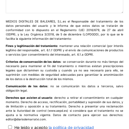
Comentario:
MEDIOS DIGITALES DE BALEARES, S.L.es el Responsable del tratamiento de los
datos personales del usuario y le informa de que estos datos se tratarán de
conformidad con lo dispuesto en el Reglamento (UE) 2016/679, de 27 de abril
(GDPR), y la Ley Orgánica 3/2018, de 5 de diciembre (LOPDGDD), por lo que se le
facilita la siguiente información del tratamiento:
Fines y legitimación del tratamiento
: mantener una relación comercial (por interés
legítimo del responsable, art. 6.1.f GDPR) y el envío de comunicaciones de productos
o servicios (por consentimiento del interesado, art. 6.1.a GDPR).
Criterios de conservación de los datos
: se conservarán durante no más tiempo del
necesario para mantener el fin del tratamiento o mientras existan prescripciones
legales que dictaminen su custodia y cuando ya no sea necesario para ello, se
suprimirán con medidas de seguridad adecuadas para garantizar la anonimización
de los datos o la destrucción total de los mismos.
Comunicación de los datos
: no se comunicarán los datos a terceros, salvo
obligación legal.
Derechos que asisten al usuario
: derecho a retirar el consentimiento en cualquier
momento. Derecho de acceso, rectificación, portabilidad y supresión de sus datos, y
de limitación u oposición a su tratamiento. Derecho a presentar una reclamación
ante la Autoridad de control (www.aepd.es) si considera que el tratamiento no se
ajusta a la normativa vigente. Datos de contacto para ejercer sus derechos:
editor@diariodemarratxi.com.
He leido y acepto
la política de privacidad