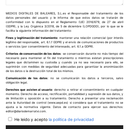
Comentario:
MEDIOS DIGITALES DE BALEARES, S.L.es el Responsable del tratamiento de los
datos personales del usuario y le informa de que estos datos se tratarán de
conformidad con lo dispuesto en el Reglamento (UE) 2016/679, de 27 de abril
(GDPR), y la Ley Orgánica 3/2018, de 5 de diciembre (LOPDGDD), por lo que se le
facilita la siguiente información del tratamiento:
Fines y legitimación del tratamiento
: mantener una relación comercial (por interés
legítimo del responsable, art. 6.1.f GDPR) y el envío de comunicaciones de productos
o servicios (por consentimiento del interesado, art. 6.1.a GDPR).
Criterios de conservación de los datos
: se conservarán durante no más tiempo del
necesario para mantener el fin del tratamiento o mientras existan prescripciones
legales que dictaminen su custodia y cuando ya no sea necesario para ello, se
suprimirán con medidas de seguridad adecuadas para garantizar la anonimización
de los datos o la destrucción total de los mismos.
Comunicación de los datos
: no se comunicarán los datos a terceros, salvo
obligación legal.
Derechos que asisten al usuario
: derecho a retirar el consentimiento en cualquier
momento. Derecho de acceso, rectificación, portabilidad y supresión de sus datos, y
de limitación u oposición a su tratamiento. Derecho a presentar una reclamación
ante la Autoridad de control (www.aepd.es) si considera que el tratamiento no se
ajusta a la normativa vigente. Datos de contacto para ejercer sus derechos:
editor@diariodemarratxi.com.
He leido y acepto
la política de privacidad