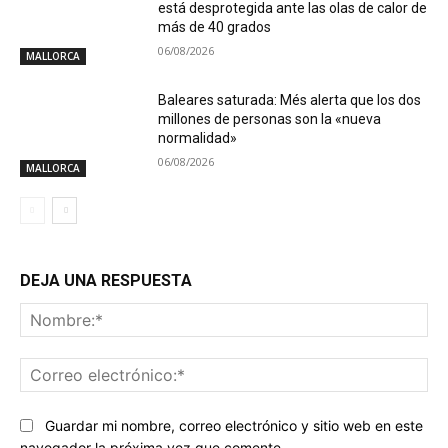
está desprotegida ante las olas de calor de
más de 40 grados
06/08/2026
MALLORCA
Baleares saturada: Més alerta que los dos
millones de personas son la «nueva
normalidad»
06/08/2026
MALLORCA
DEJA UNA RESPUESTA
No
Co
ele
Guardar mi nombre, correo electrónico y sitio web en este
navegador la próxima vez que comente.