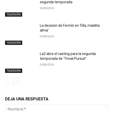
segunda temporada
06/08/2026
TELEVISIÓN
La decisión de Fermín en ‘Ella, maldita
alma’
06/08/2026
TELEVISIÓN
La2 abre el casting para la segunda
temporada de ‘Trivial Pursuit’
05/08/2026
TELEVISIÓN
DEJA UNA RESPUESTA
No