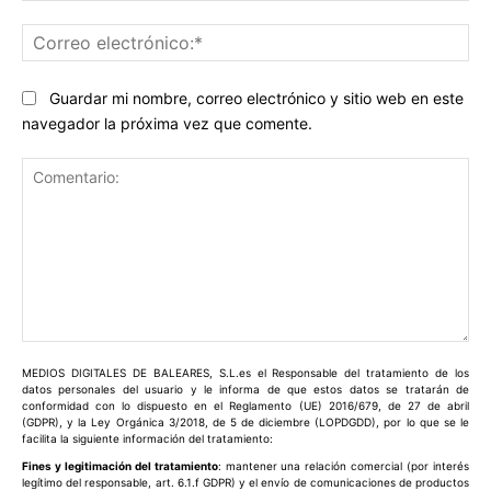
Co
ele
Guardar mi nombre, correo electrónico y sitio web en este
navegador la próxima vez que comente.
Comentario:
MEDIOS DIGITALES DE BALEARES, S.L.es el Responsable del tratamiento de los
datos personales del usuario y le informa de que estos datos se tratarán de
conformidad con lo dispuesto en el Reglamento (UE) 2016/679, de 27 de abril
(GDPR), y la Ley Orgánica 3/2018, de 5 de diciembre (LOPDGDD), por lo que se le
facilita la siguiente información del tratamiento:
Fines y legitimación del tratamiento
: mantener una relación comercial (por interés
legítimo del responsable, art. 6.1.f GDPR) y el envío de comunicaciones de productos