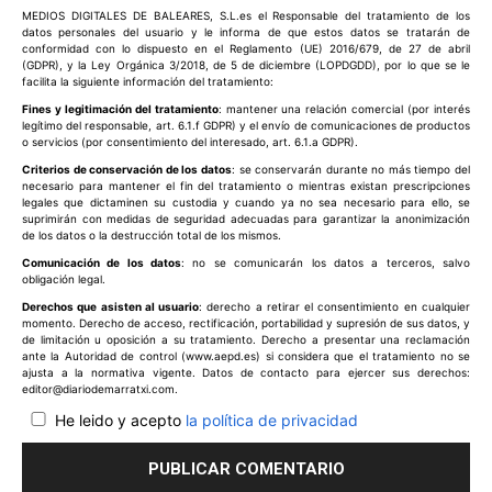
MEDIOS DIGITALES DE BALEARES, S.L.es el Responsable del tratamiento de los
datos personales del usuario y le informa de que estos datos se tratarán de
conformidad con lo dispuesto en el Reglamento (UE) 2016/679, de 27 de abril
(GDPR), y la Ley Orgánica 3/2018, de 5 de diciembre (LOPDGDD), por lo que se le
facilita la siguiente información del tratamiento:
Fines y legitimación del tratamiento
: mantener una relación comercial (por interés
legítimo del responsable, art. 6.1.f GDPR) y el envío de comunicaciones de productos
o servicios (por consentimiento del interesado, art. 6.1.a GDPR).
Criterios de conservación de los datos
: se conservarán durante no más tiempo del
necesario para mantener el fin del tratamiento o mientras existan prescripciones
legales que dictaminen su custodia y cuando ya no sea necesario para ello, se
suprimirán con medidas de seguridad adecuadas para garantizar la anonimización
de los datos o la destrucción total de los mismos.
Comunicación de los datos
: no se comunicarán los datos a terceros, salvo
obligación legal.
Derechos que asisten al usuario
: derecho a retirar el consentimiento en cualquier
momento. Derecho de acceso, rectificación, portabilidad y supresión de sus datos, y
de limitación u oposición a su tratamiento. Derecho a presentar una reclamación
ante la Autoridad de control (www.aepd.es) si considera que el tratamiento no se
ajusta a la normativa vigente. Datos de contacto para ejercer sus derechos:
editor@diariodemarratxi.com.
He leido y acepto
la política de privacidad