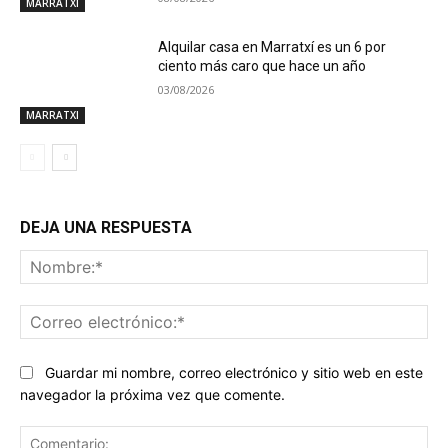
MARRATXI
Alquilar casa en Marratxí es un 6 por
ciento más caro que hace un año
03/08/2026
MARRATXI
DEJA UNA RESPUESTA
No
Co
ele
Guardar mi nombre, correo electrónico y sitio web en este
navegador la próxima vez que comente.