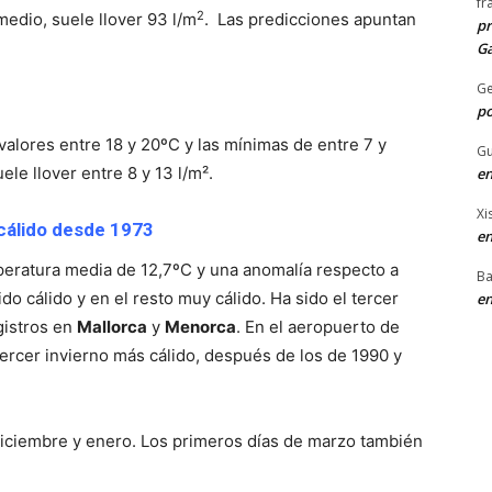
fr
2
medio, suele llover 93 l/m
. Las predicciones apuntan
pr
Ga
G
po
alores entre 18 y 20ºC y las mínimas de entre 7 y
Gu
e llover entre 8 y 13 l/m².
en
Xi
 cálido desde 1973
en
mperatura media de 12,7ºC y una anomalía respecto a
Ba
ido cálido y en el resto muy cálido. Ha sido el tercer
en
gistros en
Mallorca
y
Menorca
. En el aeropuerto de
tercer invierno más cálido, después de los de 1990 y
diciembre y enero. Los primeros días de marzo también