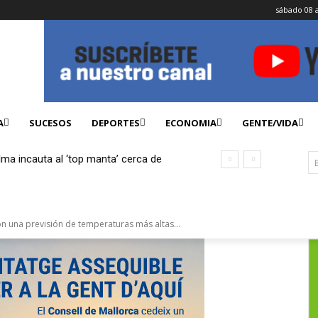
sábado 08 
A
SUCESOS
DEPORTES
ECONOMIA
GENTE/VIDA
lma incauta al ‘top manta’ cerca de
ficados
on una previsión de temperaturas más altas...