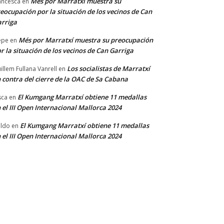
Més por Marratxí muestra su
ancesca
en
eocupación por la situación de los vecinos de Can
rriga
Més por Marratxí muestra su preocupación
epe
en
r la situación de los vecinos de Can Garriga
Los socialistas de Marratxí
illem Fullana Vanrell
en
 contra del cierre de la OAC de Sa Cabana
El Kumgang Marratxí obtiene 11 medallas
sca
en
 el III Open Internacional Mallorca 2024
El Kumgang Marratxí obtiene 11 medallas
ldo
en
 el III Open Internacional Mallorca 2024