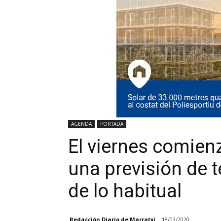
AGENDA
PORTADA
El viernes comien
una previsión de 
de lo habitual
Redacción Diario de Marratxí
18/03/2020