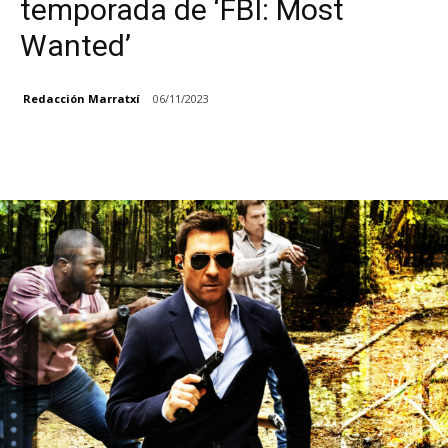
temporada de ‘FBI: Most
Wanted’
Redacción Marratxí
06/11/2023
Facebook
X