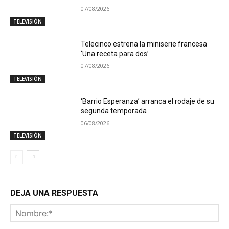
07/08/2026
TELEVISIÓN
Telecinco estrena la miniserie francesa
‘Una receta para dos’
07/08/2026
TELEVISIÓN
‘Barrio Esperanza’ arranca el rodaje de su
segunda temporada
06/08/2026
TELEVISIÓN
DEJA UNA RESPUESTA
No