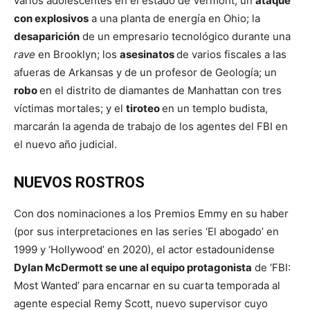
varios adolescentes en el estado de Vermont; un
ataque
con explosivos
a una planta de energía en Ohio; la
desaparición
de un empresario tecnológico durante una
rave
en Brooklyn; los
asesinatos
de varios fiscales a las
afueras de Arkansas y de un profesor de Geología; un
robo
en el distrito de diamantes de Manhattan con tres
víctimas mortales; y el
tiroteo
en un templo budista,
marcarán la agenda de trabajo de los agentes del FBI en
el nuevo año judicial.
NUEVOS ROSTROS
Con dos nominaciones a los Premios Emmy en su haber
(por sus interpretaciones en las series ‘El abogado’ en
1999 y ‘Hollywood’ en 2020), el actor estadounidense
Dylan McDermott se une al equipo protagonista
de ‘FBI:
Most Wanted’ para encarnar en su cuarta temporada al
agente especial Remy Scott, nuevo supervisor cuyo