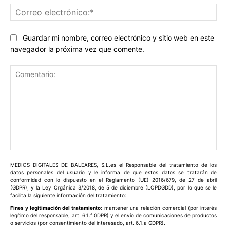
Co
ele
Guardar mi nombre, correo electrónico y sitio web en este
navegador la próxima vez que comente.
Comentario:
MEDIOS DIGITALES DE BALEARES, S.L.es el Responsable del tratamiento de los
datos personales del usuario y le informa de que estos datos se tratarán de
conformidad con lo dispuesto en el Reglamento (UE) 2016/679, de 27 de abril
(GDPR), y la Ley Orgánica 3/2018, de 5 de diciembre (LOPDGDD), por lo que se le
facilita la siguiente información del tratamiento:
Fines y legitimación del tratamiento
: mantener una relación comercial (por interés
legítimo del responsable, art. 6.1.f GDPR) y el envío de comunicaciones de productos
o servicios (por consentimiento del interesado, art. 6.1.a GDPR).