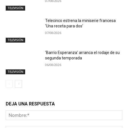
07/08/2026
TELEVISIÓN
Telecinco estrena la miniserie francesa
‘Una receta para dos’
07/08/2026
TELEVISIÓN
‘Barrio Esperanza’ arranca el rodaje de su
segunda temporada
06/08/2026
TELEVISIÓN
DEJA UNA RESPUESTA
No