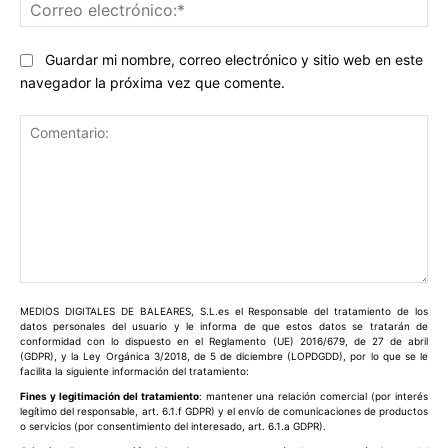
Co
ele
Guardar mi nombre, correo electrónico y sitio web en este
navegador la próxima vez que comente.
Comentario:
MEDIOS DIGITALES DE BALEARES, S.L.es el Responsable del tratamiento de los
datos personales del usuario y le informa de que estos datos se tratarán de
conformidad con lo dispuesto en el Reglamento (UE) 2016/679, de 27 de abril
(GDPR), y la Ley Orgánica 3/2018, de 5 de diciembre (LOPDGDD), por lo que se le
facilita la siguiente información del tratamiento:
Fines y legitimación del tratamiento
: mantener una relación comercial (por interés
legítimo del responsable, art. 6.1.f GDPR) y el envío de comunicaciones de productos
o servicios (por consentimiento del interesado, art. 6.1.a GDPR).