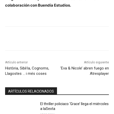
colaboración con Buendía Estudios.
Artículo anterior
Artículo siguiente
Història, Sibil·la, Cognoms,
‘Eva & Nicole’ abren fuego en
Llagostes … i més coses
Atresplayer
ARTÍCULOS RELACIONADOS
El thriller policiaco ‘Grace’ llega el miércoles
a laSexta