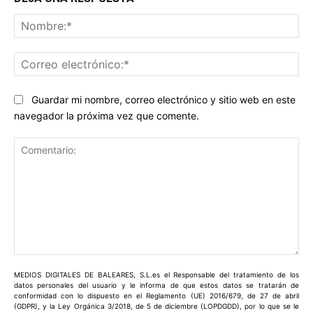
No
Co
ele
Guardar mi nombre, correo electrónico y sitio web en este
navegador la próxima vez que comente.
Comentario:
MEDIOS DIGITALES DE BALEARES, S.L.es el Responsable del tratamiento de los
datos personales del usuario y le informa de que estos datos se tratarán de
conformidad con lo dispuesto en el Reglamento (UE) 2016/679, de 27 de abril
(GDPR), y la Ley Orgánica 3/2018, de 5 de diciembre (LOPDGDD), por lo que se le