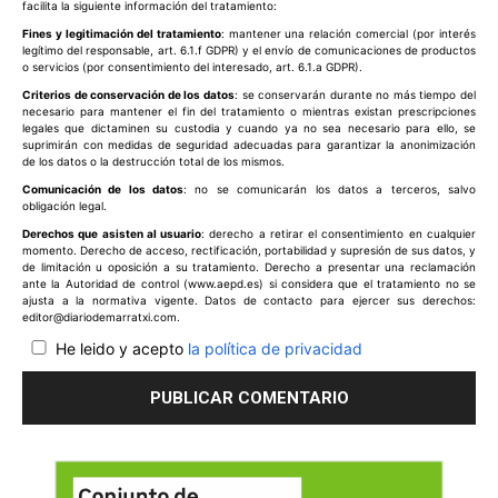
facilita la siguiente información del tratamiento:
Fines y legitimación del tratamiento
: mantener una relación comercial (por interés
legítimo del responsable, art. 6.1.f GDPR) y el envío de comunicaciones de productos
o servicios (por consentimiento del interesado, art. 6.1.a GDPR).
Criterios de conservación de los datos
: se conservarán durante no más tiempo del
necesario para mantener el fin del tratamiento o mientras existan prescripciones
legales que dictaminen su custodia y cuando ya no sea necesario para ello, se
suprimirán con medidas de seguridad adecuadas para garantizar la anonimización
de los datos o la destrucción total de los mismos.
Comunicación de los datos
: no se comunicarán los datos a terceros, salvo
obligación legal.
Derechos que asisten al usuario
: derecho a retirar el consentimiento en cualquier
momento. Derecho de acceso, rectificación, portabilidad y supresión de sus datos, y
de limitación u oposición a su tratamiento. Derecho a presentar una reclamación
ante la Autoridad de control (www.aepd.es) si considera que el tratamiento no se
ajusta a la normativa vigente. Datos de contacto para ejercer sus derechos:
editor@diariodemarratxi.com.
He leido y acepto
la política de privacidad