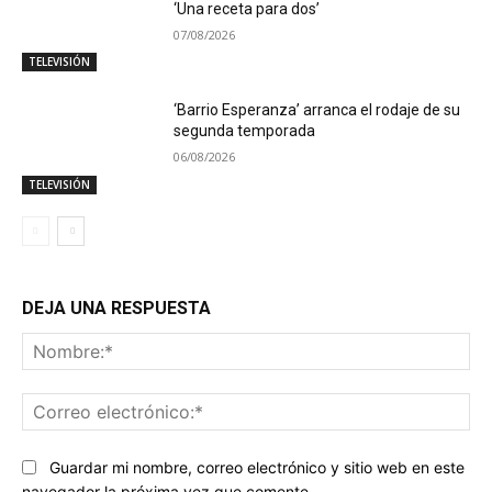
‘Una receta para dos’
07/08/2026
TELEVISIÓN
‘Barrio Esperanza’ arranca el rodaje de su
segunda temporada
06/08/2026
TELEVISIÓN
DEJA UNA RESPUESTA
No
Co
ele
Guardar mi nombre, correo electrónico y sitio web en este
navegador la próxima vez que comente.