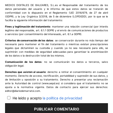
Comentario:
MEDIOS DIGITALES DE BALEARES, S.L.es el Responsable del tratamiento de los
datos personales del usuario y le informa de que estos datos se tratarán de
conformidad con lo dispuesto en el Reglamento (UE) 2016/679, de 27 de abril
(GDPR), y la Ley Orgánica 3/2018, de 5 de diciembre (LOPDGDD), por lo que se le
facilita la siguiente información del tratamiento:
Fines y legitimación del tratamiento
: mantener una relación comercial (por interés
legítimo del responsable, art. 6.1.f GDPR) y el envío de comunicaciones de productos
o servicios (por consentimiento del interesado, art. 6.1.a GDPR).
Criterios de conservación de los datos
: se conservarán durante no más tiempo del
necesario para mantener el fin del tratamiento o mientras existan prescripciones
legales que dictaminen su custodia y cuando ya no sea necesario para ello, se
suprimirán con medidas de seguridad adecuadas para garantizar la anonimización
de los datos o la destrucción total de los mismos.
Comunicación de los datos
: no se comunicarán los datos a terceros, salvo
obligación legal.
Derechos que asisten al usuario
: derecho a retirar el consentimiento en cualquier
momento. Derecho de acceso, rectificación, portabilidad y supresión de sus datos, y
de limitación u oposición a su tratamiento. Derecho a presentar una reclamación
ante la Autoridad de control (www.aepd.es) si considera que el tratamiento no se
ajusta a la normativa vigente. Datos de contacto para ejercer sus derechos:
editor@diariodemarratxi.com.
He leido y acepto
la política de privacidad