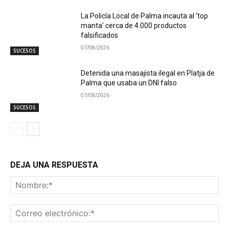
La Policía Local de Palma incauta al ‘top
manta’ cerca de 4.000 productos
falsificados
07/08/2026
SUCESOS
Detenida una masajista ilegal en Platja de
Palma que usaba un DNI falso
07/08/2026
SUCESOS
DEJA UNA RESPUESTA
No
Co
ele