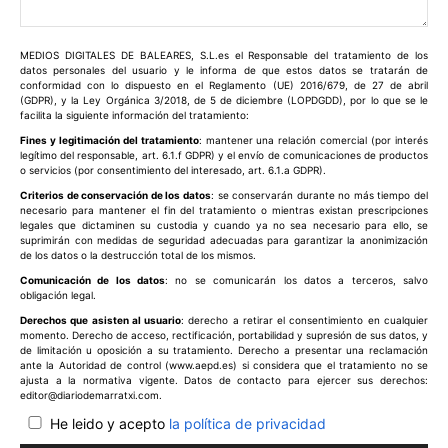
Comentario:
MEDIOS DIGITALES DE BALEARES, S.L.es el Responsable del tratamiento de los
datos personales del usuario y le informa de que estos datos se tratarán de
conformidad con lo dispuesto en el Reglamento (UE) 2016/679, de 27 de abril
(GDPR), y la Ley Orgánica 3/2018, de 5 de diciembre (LOPDGDD), por lo que se le
facilita la siguiente información del tratamiento:
Fines y legitimación del tratamiento
: mantener una relación comercial (por interés
legítimo del responsable, art. 6.1.f GDPR) y el envío de comunicaciones de productos
o servicios (por consentimiento del interesado, art. 6.1.a GDPR).
Criterios de conservación de los datos
: se conservarán durante no más tiempo del
necesario para mantener el fin del tratamiento o mientras existan prescripciones
legales que dictaminen su custodia y cuando ya no sea necesario para ello, se
suprimirán con medidas de seguridad adecuadas para garantizar la anonimización
de los datos o la destrucción total de los mismos.
Comunicación de los datos
: no se comunicarán los datos a terceros, salvo
obligación legal.
Derechos que asisten al usuario
: derecho a retirar el consentimiento en cualquier
momento. Derecho de acceso, rectificación, portabilidad y supresión de sus datos, y
de limitación u oposición a su tratamiento. Derecho a presentar una reclamación
ante la Autoridad de control (www.aepd.es) si considera que el tratamiento no se
ajusta a la normativa vigente. Datos de contacto para ejercer sus derechos:
editor@diariodemarratxi.com.
He leido y acepto
la política de privacidad