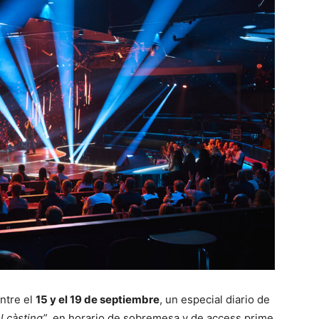
entre el
15 y el 19 de septiembre
, un especial diario de
l càsting”
, en horario de sobremesa y de access prime