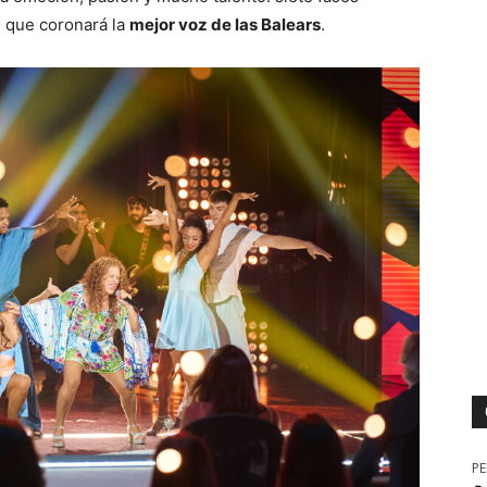
al que coronará la
mejor voz de las Balears
.
P