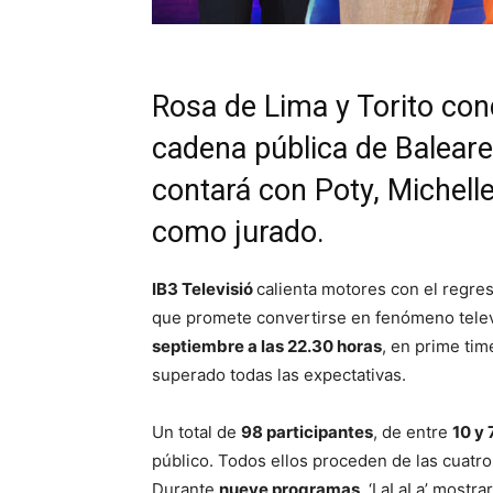
Rosa de Lima y Torito con
cadena pública de Balear
contará con Poty, Michell
como jurado.
IB3 Televisió
calienta motores con el regre
que promete convertirse en fenómeno televis
septiembre a las 22.30 horas
, en prime ti
superado todas las expectativas.
Un total de
98 participantes
, de entre
10 y
público. Todos ellos proceden de las cuatro
Durante
nueve programas
, ‘LaLaLa’ mostra