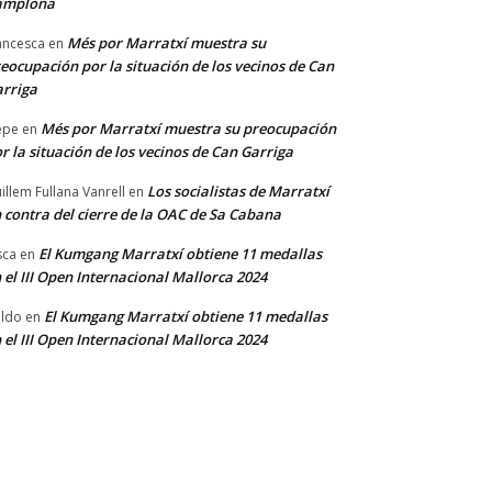
amplona
Més por Marratxí muestra su
ancesca
en
eocupación por la situación de los vecinos de Can
rriga
Més por Marratxí muestra su preocupación
epe
en
r la situación de los vecinos de Can Garriga
Los socialistas de Marratxí
illem Fullana Vanrell
en
 contra del cierre de la OAC de Sa Cabana
El Kumgang Marratxí obtiene 11 medallas
sca
en
 el III Open Internacional Mallorca 2024
El Kumgang Marratxí obtiene 11 medallas
ldo
en
 el III Open Internacional Mallorca 2024