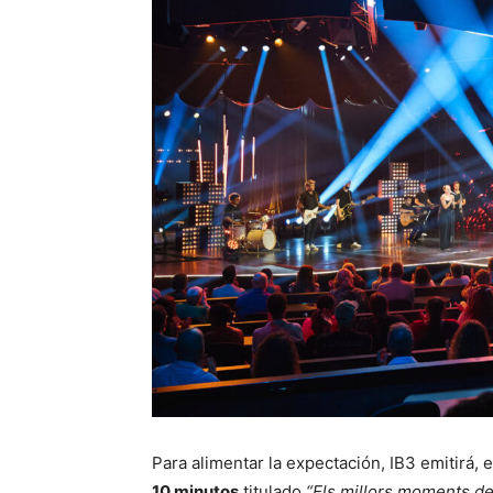
Para alimentar la expectación, IB3 emitirá, 
10 minutos
titulado
“Els millors moments de