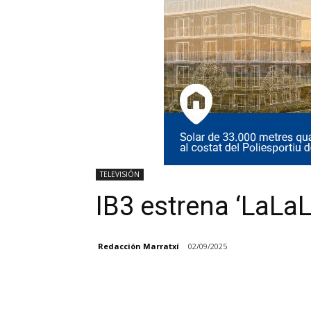
TELEVISIÓN
IB3 estrena ‘LaLa
Redacción Marratxí
02/09/2025
Facebook
Compartir