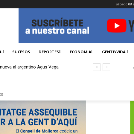
sábado 08 
A
SUCESOS
DEPORTES
ECONOMIA
GENTE/VIDA
enueva al argentino Agus Vega
28