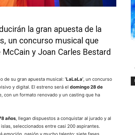
ducirán la gran apuesta de la
es, un concurso musical que
e McCain y Joan Carles Bestard
so de su gran apuesta musical:
‘LaLaLa’
, un concurso
ivo y digital. El estreno será el
domingo 28 de
me, con un formato renovado y un casting que ha
 78 años
, llegan dispuestos a conquistar al jurado y al
 islas, seleccionados entre casi 200 aspirantes.
rá emoción, pasión y mucho talento: siete fases