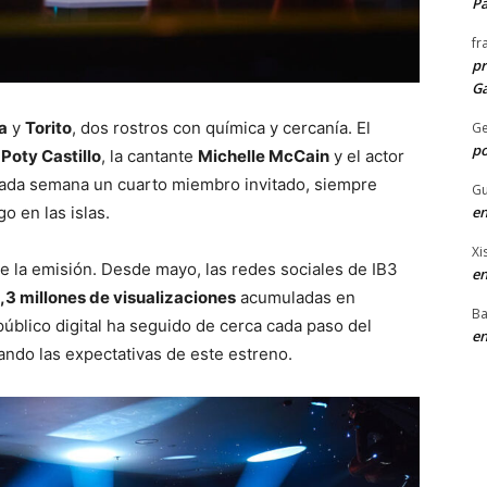
P
fr
pr
Ga
a
y
Torito
, dos rostros con química y cercanía. El
G
po
r
Poty Castillo
, la cantante
Michelle McCain
y el actor
cada semana un cuarto miembro invitado, siempre
Gu
en
o en las islas.
Xi
 la emisión. Desde mayo, las redes sociales de IB3
en
1,3 millones de visualizaciones
acumuladas en
Ba
úblico digital ha seguido de cerca cada paso del
en
ndo las expectativas de este estreno.