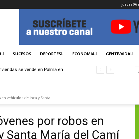
jueves 06 
A
SUCESOS
DEPORTES
ECONOMIA
GENTE/VIDA
 viviendas se vende en Palma en
a
en vehículos de Inca y Santa...
jóvenes por robos en
 y Santa María del Camí