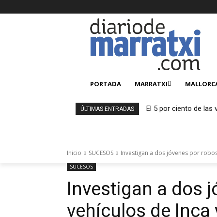
PORTADA
MARRATXI
MALLORC
El 5 por ciento de las
ÚLTIMAS ENTRADAS
menos de una seman
Inicio
SUCESOS
Investigan a dos jóvenes por robos 
SUCESOS
Investigan a dos 
vehículos de Inca