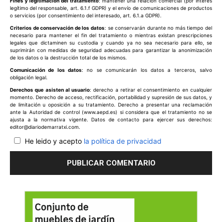
Fines y legitimación del tratamiento
: mantener una relación comercial (por interés
legítimo del responsable, art. 6.1.f GDPR) y el envío de comunicaciones de productos
o servicios (por consentimiento del interesado, art. 6.1.a GDPR).
Criterios de conservación de los datos
: se conservarán durante no más tiempo del
necesario para mantener el fin del tratamiento o mientras existan prescripciones
legales que dictaminen su custodia y cuando ya no sea necesario para ello, se
suprimirán con medidas de seguridad adecuadas para garantizar la anonimización
de los datos o la destrucción total de los mismos.
Comunicación de los datos
: no se comunicarán los datos a terceros, salvo
obligación legal.
Derechos que asisten al usuario
: derecho a retirar el consentimiento en cualquier
momento. Derecho de acceso, rectificación, portabilidad y supresión de sus datos, y
de limitación u oposición a su tratamiento. Derecho a presentar una reclamación
ante la Autoridad de control (www.aepd.es) si considera que el tratamiento no se
ajusta a la normativa vigente. Datos de contacto para ejercer sus derechos:
editor@diariodemarratxi.com.
He leido y acepto
la política de privacidad