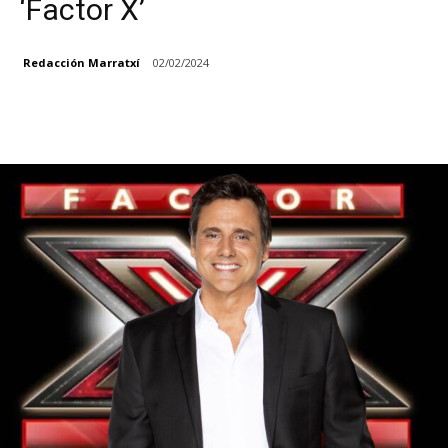
‘Factor X’
Redacción Marratxí
02/02/2024
Facebook
X