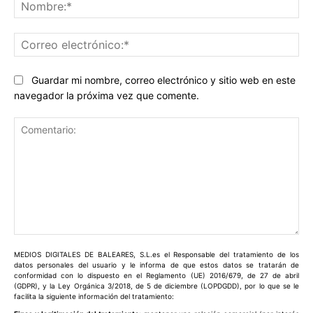
No
Co
ele
Guardar mi nombre, correo electrónico y sitio web en este
navegador la próxima vez que comente.
Comentario:
MEDIOS DIGITALES DE BALEARES, S.L.es el Responsable del tratamiento de los
datos personales del usuario y le informa de que estos datos se tratarán de
conformidad con lo dispuesto en el Reglamento (UE) 2016/679, de 27 de abril
(GDPR), y la Ley Orgánica 3/2018, de 5 de diciembre (LOPDGDD), por lo que se le
facilita la siguiente información del tratamiento: