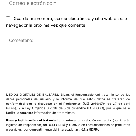
Co
ele
Guardar mi nombre, correo electrónico y sitio web en este
navegador la próxima vez que comente.
Comentario:
MEDIOS DIGITALES DE BALEARES, S.L.es el Responsable del tratamiento de los
datos personales del usuario y le informa de que estos datos se tratarán de
conformidad con lo dispuesto en el Reglamento (UE) 2016/679, de 27 de abril
(GDPR), y la Ley Orgánica 3/2018, de 5 de diciembre (LOPDGDD), por lo que se le
facilita la siguiente información del tratamiento:
Fines y legitimación del tratamiento
: mantener una relación comercial (por interés
legítimo del responsable, art. 6.1.f GDPR) y el envío de comunicaciones de productos
o servicios (por consentimiento del interesado, art. 6.1.a GDPR).