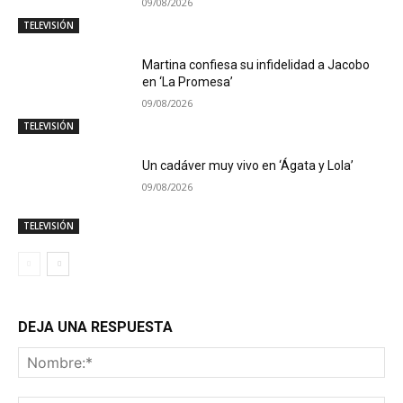
09/08/2026
TELEVISIÓN
Martina confiesa su infidelidad a Jacobo
en ‘La Promesa’
09/08/2026
TELEVISIÓN
Un cadáver muy vivo en ‘Ágata y Lola’
09/08/2026
TELEVISIÓN
DEJA UNA RESPUESTA
No