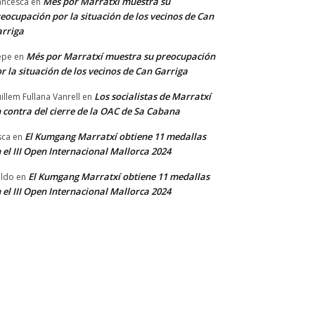
Més por Marratxí muestra su
ancesca
en
eocupación por la situación de los vecinos de Can
rriga
Més por Marratxí muestra su preocupación
epe
en
r la situación de los vecinos de Can Garriga
Los socialistas de Marratxí
illem Fullana Vanrell
en
 contra del cierre de la OAC de Sa Cabana
El Kumgang Marratxí obtiene 11 medallas
sca
en
 el III Open Internacional Mallorca 2024
El Kumgang Marratxí obtiene 11 medallas
ldo
en
 el III Open Internacional Mallorca 2024