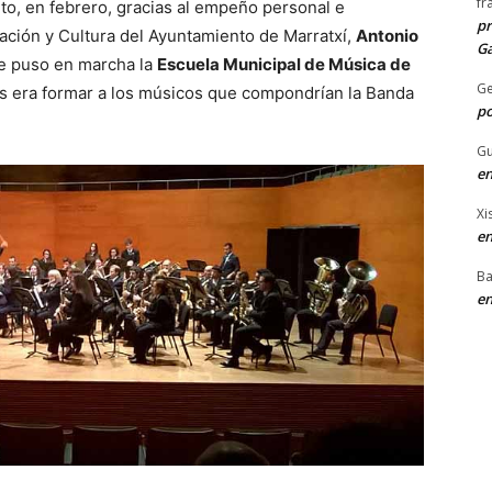
fr
o, en febrero, gracias al empeño personal e
pr
ación y Cultura del Ayuntamiento de Marratxí,
Antonio
Ga
 se puso en marcha la
Escuela Municipal de Música de
G
os era formar a los músicos que compondrían la Banda
po
Gu
en
Xi
en
Ba
en