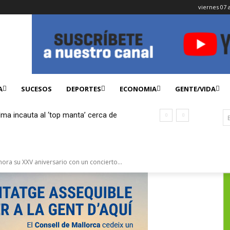
viernes 07 
A
SUCESOS
DEPORTES
ECONOMIA
GENTE/VIDA
lma incauta al ‘top manta’ cerca de
ficados
ra su XXV aniversario con un concierto...