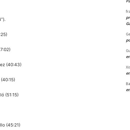
P
fr
pr
”).
Ga
:25)
G
po
7:02)
Gu
en
uez (40:43)
Xi
en
 (40:15)
Ba
en
ó (51:15)
lo (45:21)