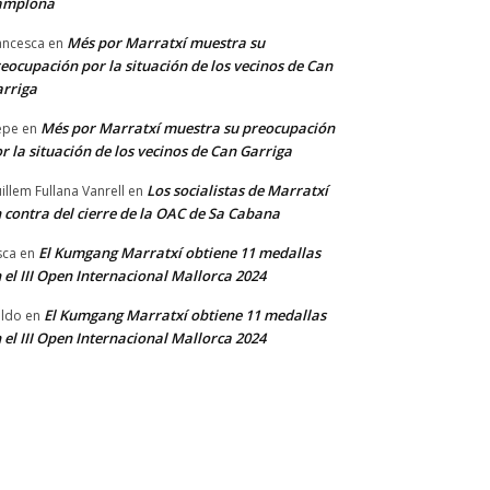
amplona
Més por Marratxí muestra su
ancesca
en
eocupación por la situación de los vecinos de Can
rriga
Més por Marratxí muestra su preocupación
epe
en
r la situación de los vecinos de Can Garriga
Los socialistas de Marratxí
illem Fullana Vanrell
en
 contra del cierre de la OAC de Sa Cabana
El Kumgang Marratxí obtiene 11 medallas
sca
en
 el III Open Internacional Mallorca 2024
El Kumgang Marratxí obtiene 11 medallas
ldo
en
 el III Open Internacional Mallorca 2024