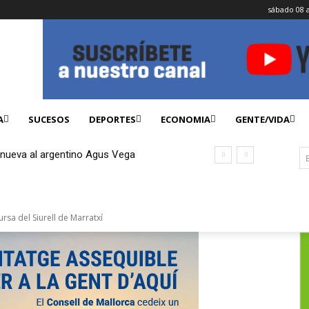
sábado 08 
A
SUCESOS
DEPORTES
ECONOMIA
GENTE/VIDA
enueva al argentino Agus Vega
ursa del Siurell de Marratxí