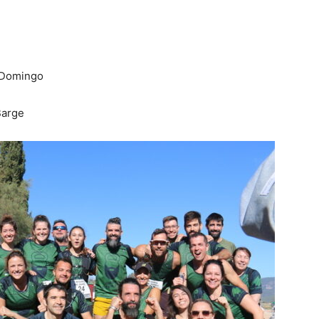
 Domingo
Barge