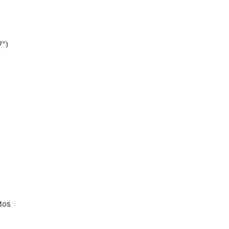
7”)
tos