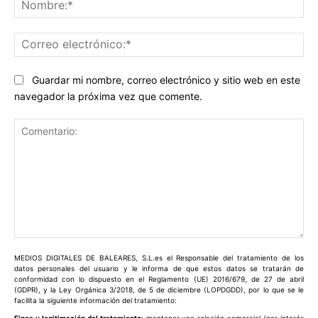
No
Co
ele
Guardar mi nombre, correo electrónico y sitio web en este
navegador la próxima vez que comente.
Comentario:
MEDIOS DIGITALES DE BALEARES, S.L.es el Responsable del tratamiento de los
datos personales del usuario y le informa de que estos datos se tratarán de
conformidad con lo dispuesto en el Reglamento (UE) 2016/679, de 27 de abril
(GDPR), y la Ley Orgánica 3/2018, de 5 de diciembre (LOPDGDD), por lo que se le
facilita la siguiente información del tratamiento: