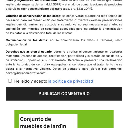
Fines y legitimación del tratamiento
: mantener una relación comercial (por interés
legítimo del responsable, art. 6.1.f GDPR) y el envío de comunicaciones de productos
o servicios (por consentimiento del interesado, art. 6.1.a GDPR).
Criterios de conservación de los datos
: se conservarán durante no más tiempo del
necesario para mantener el fin del tratamiento o mientras existan prescripciones
legales que dictaminen su custodia y cuando ya no sea necesario para ello, se
suprimirán con medidas de seguridad adecuadas para garantizar la anonimización
de los datos o la destrucción total de los mismos.
Comunicación de los datos
: no se comunicarán los datos a terceros, salvo
obligación legal.
Derechos que asisten al usuario
: derecho a retirar el consentimiento en cualquier
momento. Derecho de acceso, rectificación, portabilidad y supresión de sus datos, y
de limitación u oposición a su tratamiento. Derecho a presentar una reclamación
ante la Autoridad de control (www.aepd.es) si considera que el tratamiento no se
ajusta a la normativa vigente. Datos de contacto para ejercer sus derechos:
editor@diariodemarratxi.com.
He leido y acepto
la política de privacidad