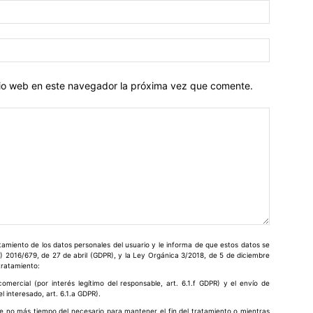
Nombre:
Correo
electróni
itio web en este navegador la próxima vez que comente.
miento de los datos personales del usuario y le informa de que estos datos se
) 2016/679, de 27 de abril (GDPR), y la Ley Orgánica 3/2018, de 5 de diciembre
 tratamiento:
omercial (por interés legítimo del responsable, art. 6.1.f GDPR) y el envío de
 interesado, art. 6.1.a GDPR).
e no más tiempo del necesario para mantener el fin del tratamiento o mientras