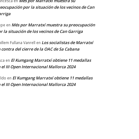
Més por Marratxí muestra su
ancesca
en
eocupación por la situación de los vecinos de Can
rriga
Més por Marratxí muestra su preocupación
epe
en
r la situación de los vecinos de Can Garriga
Los socialistas de Marratxí
illem Fullana Vanrell
en
 contra del cierre de la OAC de Sa Cabana
El Kumgang Marratxí obtiene 11 medallas
sca
en
 el III Open Internacional Mallorca 2024
El Kumgang Marratxí obtiene 11 medallas
ldo
en
 el III Open Internacional Mallorca 2024