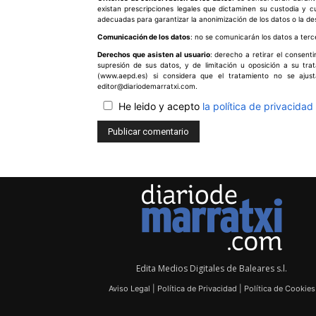
existan prescripciones legales que dictaminen su custodia y 
adecuadas para garantizar la anonimización de los datos o la de
Comunicación de los datos
: no se comunicarán los datos a terce
Derechos que asisten al usuario
: derecho a retirar el consent
supresión de sus datos, y de limitación u oposición a su tr
(www.aepd.es) si considera que el tratamiento no se ajus
editor@diariodemarratxi.com.
He leido y acepto
la política de privacidad
Edita Medios Digitales de Baleares s.l.
Aviso Legal
|
Política de Privacidad
|
Política de Cookies