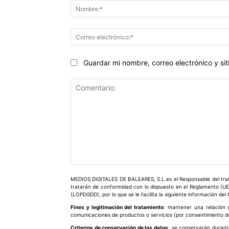
Guardar mi nombre, correo electrónico y s
Comentario:
MEDIOS DIGITALES DE BALEARES, S.L.es el Responsable del trata
tratarán de conformidad con lo dispuesto en el Reglamento (UE
(LOPDGDD), por lo que se le facilita la siguiente información del
Fines y legitimación del tratamiento
: mantener una relación c
comunicaciones de productos o servicios (por consentimiento del
Criterios de conservación de los datos
: se conservarán durant