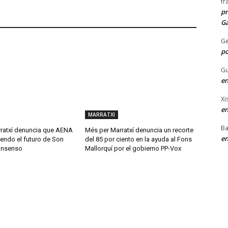
fr
pr
Ga
G
po
Gu
en
Xi
en
MARRATXI
Ba
ratxí denuncia que AENA
Més per Marratxí denuncia un recorte
en
endo el futuro de Son
del 85 por ciento en la ayuda al Fons
onsenso
Mallorquí por el gobierno PP-Vox