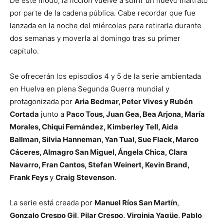
De este modo, la ficción vuelve a sufrir un nuevo maltrato
por parte de la cadena pública. Cabe recordar que fue
lanzada en la noche del miércoles para retirarla durante
dos semanas y moverla al domingo tras su primer
capítulo.
Se ofrecerán los episodios 4 y 5 de la serie ambientada
en Huelva en plena Segunda Guerra mundial y
protagonizada por
Aria Bedmar, Peter Vives y Rubén
Cortada
junto a
Paco Tous, Juan Gea, Bea Arjona, María
Morales, Chiqui Fernández, Kimberley Tell, Aida
Ballman, Silvia Hanneman, Yan Tual, Sue Flack, Marco
Cáceres, Almagro San Miguel, Ángela Chica, Clara
Navarro, Fran Cantos, Stefan Weinert, Kevin Brand,
Frank Feys
y
Craig Stevenson
.
La serie está creada por
Manuel Ríos San Martín
,
Gonzalo Crespo Gil, Pilar Crespo, Virginia Yagüe, Pablo