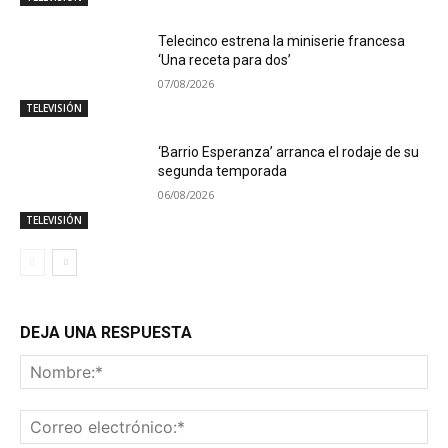
Telecinco estrena la miniserie francesa
‘Una receta para dos’
07/08/2026
TELEVISIÓN
‘Barrio Esperanza’ arranca el rodaje de su
segunda temporada
06/08/2026
TELEVISIÓN
DEJA UNA RESPUESTA
No
Co
ele