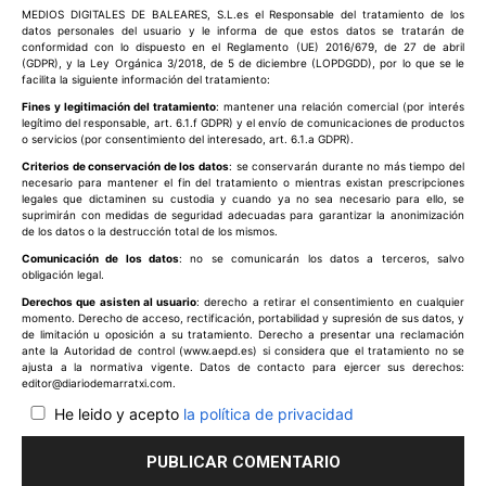
MEDIOS DIGITALES DE BALEARES, S.L.es el Responsable del tratamiento de los
datos personales del usuario y le informa de que estos datos se tratarán de
conformidad con lo dispuesto en el Reglamento (UE) 2016/679, de 27 de abril
(GDPR), y la Ley Orgánica 3/2018, de 5 de diciembre (LOPDGDD), por lo que se le
facilita la siguiente información del tratamiento:
Fines y legitimación del tratamiento
: mantener una relación comercial (por interés
legítimo del responsable, art. 6.1.f GDPR) y el envío de comunicaciones de productos
o servicios (por consentimiento del interesado, art. 6.1.a GDPR).
Criterios de conservación de los datos
: se conservarán durante no más tiempo del
necesario para mantener el fin del tratamiento o mientras existan prescripciones
legales que dictaminen su custodia y cuando ya no sea necesario para ello, se
suprimirán con medidas de seguridad adecuadas para garantizar la anonimización
de los datos o la destrucción total de los mismos.
Comunicación de los datos
: no se comunicarán los datos a terceros, salvo
obligación legal.
Derechos que asisten al usuario
: derecho a retirar el consentimiento en cualquier
momento. Derecho de acceso, rectificación, portabilidad y supresión de sus datos, y
de limitación u oposición a su tratamiento. Derecho a presentar una reclamación
ante la Autoridad de control (www.aepd.es) si considera que el tratamiento no se
ajusta a la normativa vigente. Datos de contacto para ejercer sus derechos:
editor@diariodemarratxi.com.
He leido y acepto
la política de privacidad