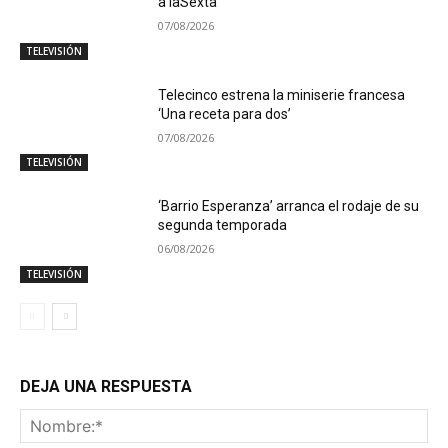
a laSexta
07/08/2026
TELEVISIÓN
Telecinco estrena la miniserie francesa
‘Una receta para dos’
07/08/2026
TELEVISIÓN
‘Barrio Esperanza’ arranca el rodaje de su
segunda temporada
06/08/2026
TELEVISIÓN
DEJA UNA RESPUESTA
No