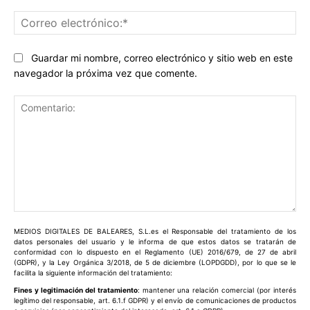
Co
ele
Guardar mi nombre, correo electrónico y sitio web en este
navegador la próxima vez que comente.
Comentario:
MEDIOS DIGITALES DE BALEARES, S.L.es el Responsable del tratamiento de los
datos personales del usuario y le informa de que estos datos se tratarán de
conformidad con lo dispuesto en el Reglamento (UE) 2016/679, de 27 de abril
(GDPR), y la Ley Orgánica 3/2018, de 5 de diciembre (LOPDGDD), por lo que se le
facilita la siguiente información del tratamiento:
Fines y legitimación del tratamiento
: mantener una relación comercial (por interés
legítimo del responsable, art. 6.1.f GDPR) y el envío de comunicaciones de productos