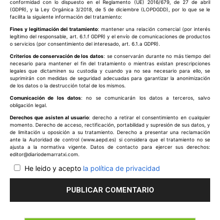
conformidad con lo dispuesto en el Reglamento (UE) 2016/679, de 27 de abril
(GDPR), y la Ley Orgánica 3/2018, de 5 de diciembre (LOPDGDD), por lo que se le
facilita la siguiente información del tratamiento:
Fines y legitimación del tratamiento
: mantener una relación comercial (por interés
legítimo del responsable, art. 6.1.f GDPR) y el envío de comunicaciones de productos
o servicios (por consentimiento del interesado, art. 6.1.a GDPR).
Criterios de conservación de los datos
: se conservarán durante no más tiempo del
necesario para mantener el fin del tratamiento o mientras existan prescripciones
legales que dictaminen su custodia y cuando ya no sea necesario para ello, se
suprimirán con medidas de seguridad adecuadas para garantizar la anonimización
de los datos o la destrucción total de los mismos.
Comunicación de los datos
: no se comunicarán los datos a terceros, salvo
obligación legal.
Derechos que asisten al usuario
: derecho a retirar el consentimiento en cualquier
momento. Derecho de acceso, rectificación, portabilidad y supresión de sus datos, y
de limitación u oposición a su tratamiento. Derecho a presentar una reclamación
ante la Autoridad de control (www.aepd.es) si considera que el tratamiento no se
ajusta a la normativa vigente. Datos de contacto para ejercer sus derechos:
editor@diariodemarratxi.com.
He leido y acepto
la política de privacidad