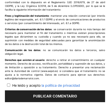
conformidad con lo dispuesto en el Reglamento (UE) 2016/679, de 27 de abril
(GDPR), y la Ley Orgánica 3/2018, de 5 de diciembre (LOPDGDD), por lo que se le
facilita la siguiente información del tratamiento:
Fines y legitimación del tratamiento
: mantener una relación comercial (por interés
legítimo del responsable, art. 6.1.f GDPR) y el envío de comunicaciones de productos
o servicios (por consentimiento del interesado, art. 6.1.a GDPR).
Criterios de conservación de los datos
: se conservarán durante no más tiempo del
necesario para mantener el fin del tratamiento o mientras existan prescripciones
legales que dictaminen su custodia y cuando ya no sea necesario para ello, se
suprimirán con medidas de seguridad adecuadas para garantizar la anonimización
de los datos o la destrucción total de los mismos.
Comunicación de los datos
: no se comunicarán los datos a terceros, salvo
obligación legal.
Derechos que asisten al usuario
: derecho a retirar el consentimiento en cualquier
momento. Derecho de acceso, rectificación, portabilidad y supresión de sus datos, y
de limitación u oposición a su tratamiento. Derecho a presentar una reclamación
ante la Autoridad de control (www.aepd.es) si considera que el tratamiento no se
ajusta a la normativa vigente. Datos de contacto para ejercer sus derechos:
editor@diariodemarratxi.com.
He leido y acepto
la política de privacidad