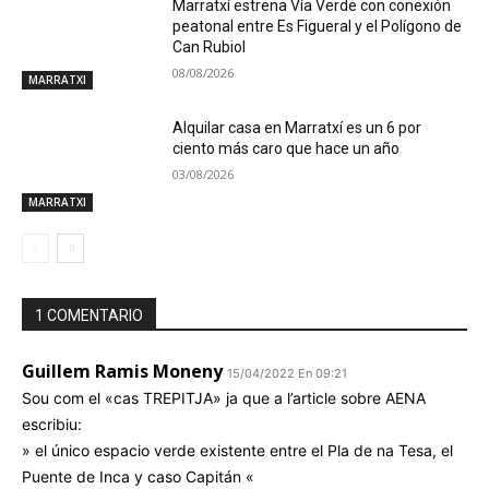
Marratxí estrena Vía Verde con conexión
peatonal entre Es Figueral y el Polígono de
Can Rubiol
08/08/2026
MARRATXI
Alquilar casa en Marratxí es un 6 por
ciento más caro que hace un año
03/08/2026
MARRATXI
1 COMENTARIO
Guillem Ramis Moneny
15/04/2022 En 09:21
Sou com el «cas TREPITJA» ja que a l’article sobre AENA
escribiu:
» el único espacio verde existente entre el Pla de na Tesa, el
Puente de Inca y caso Capitán «