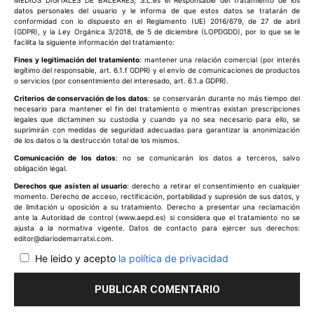
MEDIOS DIGITALES DE BALEARES, S.L.es el Responsable del tratamiento de los
datos personales del usuario y le informa de que estos datos se tratarán de
conformidad con lo dispuesto en el Reglamento (UE) 2016/679, de 27 de abril
(GDPR), y la Ley Orgánica 3/2018, de 5 de diciembre (LOPDGDD), por lo que se le
facilita la siguiente información del tratamiento:
Fines y legitimación del tratamiento
: mantener una relación comercial (por interés
legítimo del responsable, art. 6.1.f GDPR) y el envío de comunicaciones de productos
o servicios (por consentimiento del interesado, art. 6.1.a GDPR).
Criterios de conservación de los datos
: se conservarán durante no más tiempo del
necesario para mantener el fin del tratamiento o mientras existan prescripciones
legales que dictaminen su custodia y cuando ya no sea necesario para ello, se
suprimirán con medidas de seguridad adecuadas para garantizar la anonimización
de los datos o la destrucción total de los mismos.
Comunicación de los datos
: no se comunicarán los datos a terceros, salvo
obligación legal.
Derechos que asisten al usuario
: derecho a retirar el consentimiento en cualquier
momento. Derecho de acceso, rectificación, portabilidad y supresión de sus datos, y
de limitación u oposición a su tratamiento. Derecho a presentar una reclamación
ante la Autoridad de control (www.aepd.es) si considera que el tratamiento no se
ajusta a la normativa vigente. Datos de contacto para ejercer sus derechos:
editor@diariodemarratxi.com.
He leido y acepto
la política de privacidad