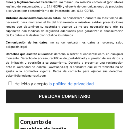
Fines y legitimación del tratamiento
: mantener una relación comercial (por interés
legítimo del responsable, art. 6.1.f GDPR) y el envío de comunicaciones de productos
o servicios (por consentimiento del interesado, art. 6.1.a GDPR).
Criterios de conservación de los datos
: se conservarán durante no más tiempo del
necesario para mantener el fin del tratamiento o mientras existan prescripciones
legales que dictaminen su custodia y cuando ya no sea necesario para ello, se
suprimirán con medidas de seguridad adecuadas para garantizar la anonimización
de los datos o la destrucción total de los mismos.
Comunicación de los datos
: no se comunicarán los datos a terceros, salvo
obligación legal.
Derechos que asisten al usuario
: derecho a retirar el consentimiento en cualquier
momento. Derecho de acceso, rectificación, portabilidad y supresión de sus datos, y
de limitación u oposición a su tratamiento. Derecho a presentar una reclamación
ante la Autoridad de control (www.aepd.es) si considera que el tratamiento no se
ajusta a la normativa vigente. Datos de contacto para ejercer sus derechos:
editor@diariodemarratxi.com.
He leido y acepto
la política de privacidad