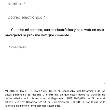
No
Co
ele
Guardar mi nombre, correo electrónico y sitio web en este
navegador la próxima vez que comente.
Comentario:
MEDIOS DIGITALES DE BALEARES, S.L.es el Responsable del tratamiento de los
datos personales del usuario y le informa de que estos datos se tratarán de
conformidad con lo dispuesto en el Reglamento (UE) 2016/679, de 27 de abril
(GDPR), y la Ley Orgánica 3/2018, de 5 de diciembre (LOPDGDD), por lo que se le
facilita la siguiente información del tratamiento: