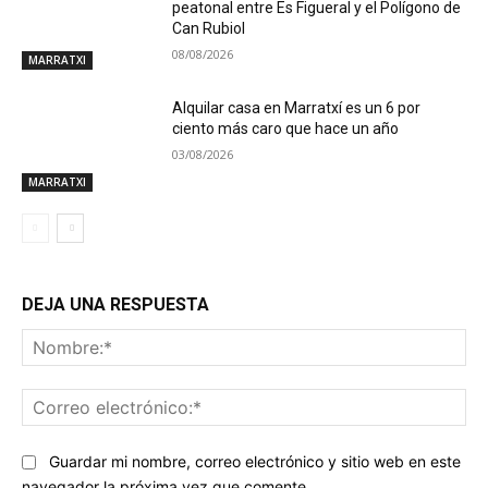
peatonal entre Es Figueral y el Polígono de
Can Rubiol
08/08/2026
MARRATXI
Alquilar casa en Marratxí es un 6 por
ciento más caro que hace un año
03/08/2026
MARRATXI
DEJA UNA RESPUESTA
No
Co
ele
Guardar mi nombre, correo electrónico y sitio web en este
navegador la próxima vez que comente.