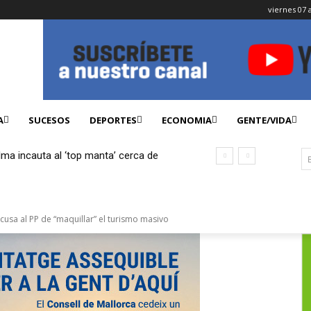
viernes 07 
A
SUCESOS
DEPORTES
ECONOMIA
GENTE/VIDA
lma incauta al ‘top manta’ cerca de
ficados
cusa al PP de “maquillar” el turismo masivo