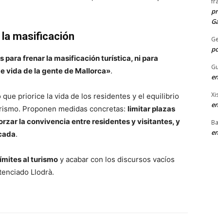
fr
pr
Ga
 la masificación
G
po
s para frenar la masificación turística, ni para
Gu
 de vida de la gente de Mallorca»
.
en
Xi
e priorice la vida de los residentes y el equilibrio
en
 turismo. Proponen medidas concretas:
limitar plazas
orzar la convivencia entre residentes y visitantes, y
Ba
en
icada
.
ímites al turismo
y acabar con los discursos vacíos
tenciado Llodrà.