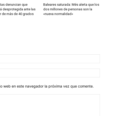
stas denuncian que
Baleares saturada: Més alerta que los
á desprotegida ante las
dos millones de personas son la
or de más de 40 grados
«nueva normalidad»
Nombre:
Correo
electróni
itio web en este navegador la próxima vez que comente.