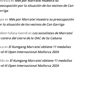
Més por Marratxí muestra su
ancesca
en
eocupación por la situación de los vecinos de Can
rriga
Més por Marratxí muestra su preocupación
epe
en
r la situación de los vecinos de Can Garriga
Los socialistas de Marratxí
illem Fullana Vanrell
en
 contra del cierre de la OAC de Sa Cabana
El Kumgang Marratxí obtiene 11 medallas
sca
en
 el III Open Internacional Mallorca 2024
El Kumgang Marratxí obtiene 11 medallas
ldo
en
 el III Open Internacional Mallorca 2024