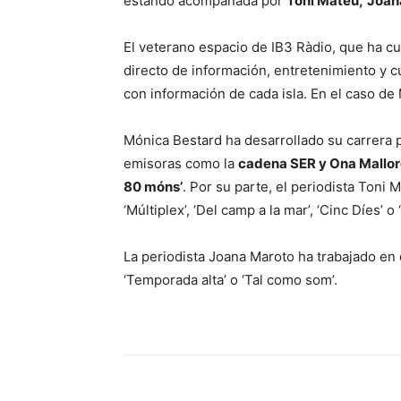
estando acompañada por
Toni Mateu,
Joana
El veterano espacio de IB3 Ràdio, que ha c
directo de información, entretenimiento y c
con información de cada isla. En el caso de
Mónica Bestard ha desarrollado su carrera 
emisoras como la
cadena SER y Ona Mallo
80 móns’
. Por su parte, el periodista Ton
‘Múltiplex’, ‘Del camp a la mar’, ‘Cinc Díes’ o 
La periodista Joana Maroto ha trabajado en 
‘Temporada alta’ o ‘Tal como som’.
Compartir