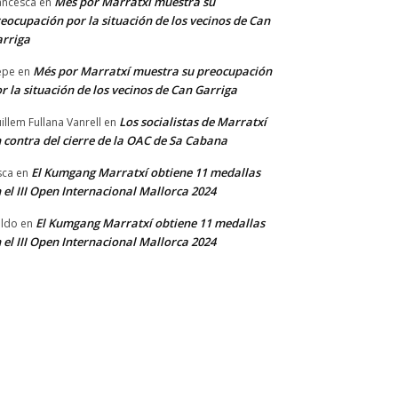
Més por Marratxí muestra su
ancesca
en
eocupación por la situación de los vecinos de Can
rriga
Més por Marratxí muestra su preocupación
epe
en
r la situación de los vecinos de Can Garriga
Los socialistas de Marratxí
illem Fullana Vanrell
en
 contra del cierre de la OAC de Sa Cabana
El Kumgang Marratxí obtiene 11 medallas
sca
en
 el III Open Internacional Mallorca 2024
El Kumgang Marratxí obtiene 11 medallas
ldo
en
 el III Open Internacional Mallorca 2024