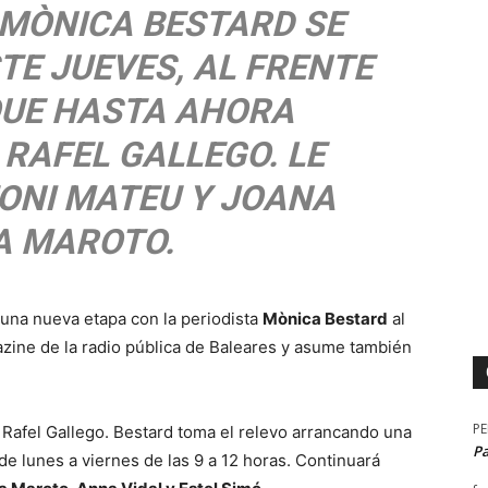
 MÒNICA BESTARD SE
TE JUEVES, AL FRENTE
, QUE HASTA AHORA
RAFEL GALLEGO. LE
NI MATEU Y JOANA
A MAROTO.
na nueva etapa con la periodista
Mònica Bestard
al
gazine de la radio pública de Baleares y asume también
P
Rafel Gallego. Bestard toma el relevo arrancando una
P
e lunes a viernes de las 9 a 12 horas. Continuará