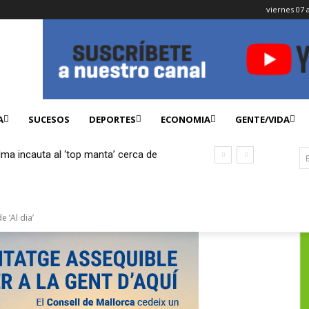
viernes 07 
A
SUCESOS
DEPORTES
ECONOMIA
GENTE/VIDA
lma incauta al ‘top manta’ cerca de
ficados
 ‘Al dia’