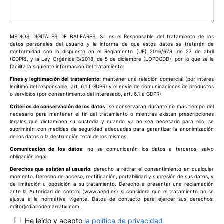
Comentario:
MEDIOS DIGITALES DE BALEARES, S.L.es el Responsable del tratamiento de los
datos personales del usuario y le informa de que estos datos se tratarán de
conformidad con lo dispuesto en el Reglamento (UE) 2016/679, de 27 de abril
(GDPR), y la Ley Orgánica 3/2018, de 5 de diciembre (LOPDGDD), por lo que se le
facilita la siguiente información del tratamiento:
Fines y legitimación del tratamiento
: mantener una relación comercial (por interés
legítimo del responsable, art. 6.1.f GDPR) y el envío de comunicaciones de productos
o servicios (por consentimiento del interesado, art. 6.1.a GDPR).
Criterios de conservación de los datos
: se conservarán durante no más tiempo del
necesario para mantener el fin del tratamiento o mientras existan prescripciones
legales que dictaminen su custodia y cuando ya no sea necesario para ello, se
suprimirán con medidas de seguridad adecuadas para garantizar la anonimización
de los datos o la destrucción total de los mismos.
Comunicación de los datos
: no se comunicarán los datos a terceros, salvo
obligación legal.
Derechos que asisten al usuario
: derecho a retirar el consentimiento en cualquier
momento. Derecho de acceso, rectificación, portabilidad y supresión de sus datos, y
de limitación u oposición a su tratamiento. Derecho a presentar una reclamación
ante la Autoridad de control (www.aepd.es) si considera que el tratamiento no se
ajusta a la normativa vigente. Datos de contacto para ejercer sus derechos:
editor@diariodemarratxi.com.
He leido y acepto
la política de privacidad